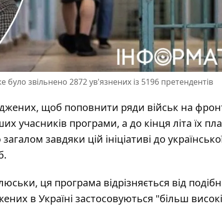
е було звільнено 2872 ув'язнених із 5196 претендентів
уджених, щоб поповнити ряди військ на фрон
их учасників програми, а до кінця літа їх пл
загалом завдяки цій ініціативі до української
б.
юськи, ця програма відрізняється від подібн
джених в Україні застосовуються "більш висок