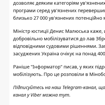
дозволяє деяким категоріям ув'язнених
програми серед ув'язнених перевершив 
близько 27 000 ув'язнених потенційно 
Міністр юстиції Денис Малюська каже,
добровільно мобілізуватися
до лав Збр
відповідними судовими рішеннями. З
засуджених
Україна очікує на понад 40
Раніше "Інформатор" писав,
у яких під
мобілізують. Про це розповіли в Міноб
Підписуйтесь на наш
Telegram-канал
, щ
канал у Viber можна
тут
.