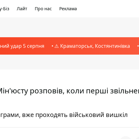
-Біз
Лайт
Про нас
Реклама
тний удар 5 серпня
⚠️ Краматорськ, Костянтинівка
ін'юсту розповів, коли перші звільне
рограми, вже проходять військовий вишкіл