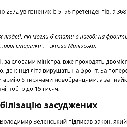
о 2872 ув'язнених із 5196 претендентів, а 368
 людей, які могли б стати в нагоді на фронті.
вої сторінки", - сказав Малюська.
і, за словами міністра, вже проходять двомі
о, до кінця літа вирушать на фронт. За попе
и армію 5 тисячами новобранцями, а за "на
чі, тобто до 15 тисяч.
білізацію засуджених
и Володимир Зеленський підписав закон,
який