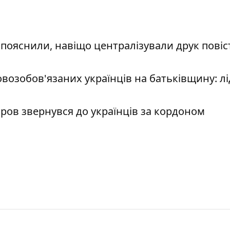
 пояснили, навіщо централізували друк повіс
озобов'язаних українців на батьківщину: лі
єров звернувся до українців за кордоном