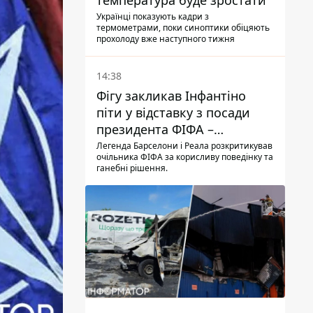
температура буде зростати
Українці показують кадри з
термометрами, поки синоптики обіцяють
прохолоду вже наступного тижня
14:38
Фігу закликав Інфантіно
піти у відставку з посади
президента ФІФА –
врятувати футбол ще не
Легенда Барселони і Реала розкритикував
очільника ФІФА за корисливу поведінку та
пізно
ганебні рішення.