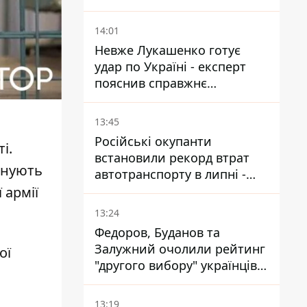
вдарити дроном по
українському літаку на
14:01
аеродромі Лейпцигу
Невже Лукашенко готує
удар по Україні - експерт
пояснив справжнє
призначення нової
гомельської бригади
13:45
Російські окупанти
ті
.
встановили рекорд втрат
анують
автотранспорту в липні -
майже 14 тисяч одиниць
 армії
13:24
Федоров, Буданов та
Залужний очолили рейтинг
ої
"другого вибору" українців -
і
опитування показало
альтернативні симпатії
13:19