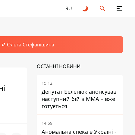
RU
🔎 Ольга Стефанішина
ОСТАННІ НОВИНИ
15:12
ні
Депутат Беленюк анонсував
наступний бій в ММА – вже
готується
14:59
Аномальна спека в Україні -