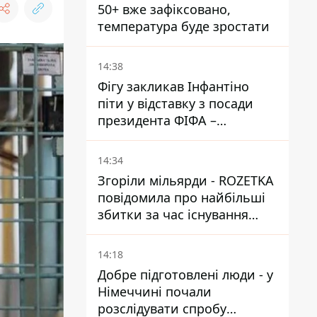
50+ вже зафіксовано,
температура буде зростати
14:38
Фігу закликав Інфантіно
піти у відставку з посади
президента ФІФА –
врятувати футбол ще не
пізно
14:34
Згоріли мільярди - ROZETKA
повідомила про найбільші
збитки за час існування
компанії
14:18
Добре підготовлені люди - у
Німеччині почали
розслідувати спробу