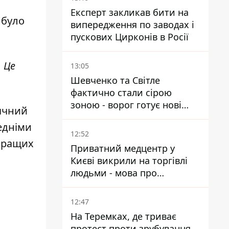
Експерт закликав бити на
 було
випередження по заводах і
пускових Цирконів в Росії
 Це
13:05
Шевченко та Світле
фактично стали сірою
зоною - ворог готує нові
сячний
атаки на Добропільському
редніми
напрямку
12:52
йкращих
Приватний медцентр у
Києві викрили на торгівлі
людьми - мова про
сурогатне материнство
12:47
На Теремках, де триває
протест проти зрубування