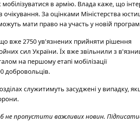
 мобілізуватися в армію
. Влада каже, що інте
очікування. За оцінками Міністерства юстиці
можуть мати право на участь у новій програмі
 що
вже 2750 ув'язнених прийняти рішення
ойних сил України. Їх вже звільнили з в'язни
агалом
на першому етапі мобілізації
00 добровольців.
розділах служитимуть засуджені
у випадку, як
орони.
об не пропустити важливих новин. Підписати