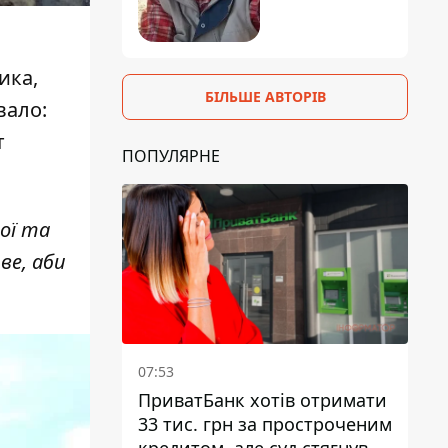
ика,
БІЛЬШЕ АВТОРІВ
вало:
т
ПОПУЛЯРНЕ
ої та
ве, аби
07:53
ПриватБанк хотів отримати
33 тис. грн за простроченим