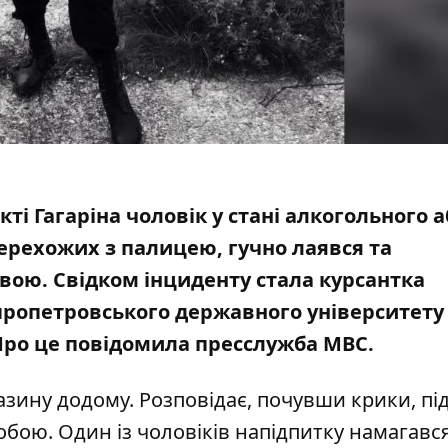
кті Гагаріна чоловік у стані алкогольного а
ерехожих з палицею, гучно лаявся та
ою. Свідком інциденту стала
курсантка
ропетровського державного університету
 Про це повідомила пресслужба МВС.
азину додому. Розповідає, почувши крики, під
обою. Один із чоловіків напідпитку намагавс