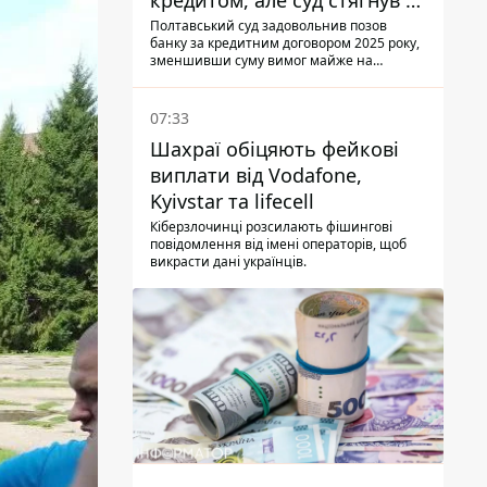
кредитом, але суд стягнув з
боржниці лише 22 тис. грн
Полтавський суд задовольнив позов
банку за кредитним договором 2025 року,
зменшивши суму вимог майже на
третину
07:33
Шахраї обіцяють фейкові
виплати від Vodafone,
Kyivstar та lifecell
Кіберзлочинці розсилають фішингові
повідомлення від імені операторів, щоб
викрасти дані українців.