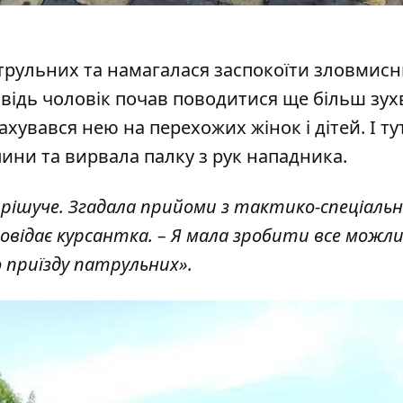
трульних та намагалася заспокоїти зловмисн
овідь чоловік почав поводитися ще більш зух
ахувався нею на перехожих жінок і дітей. І ту
спини та вирвала палку з рук нападника.
рішуче. Згадала прийоми з тактико-спеціальн
повідає курсантка. –
Я мала зробити все можли
о приїзду патрульних
».