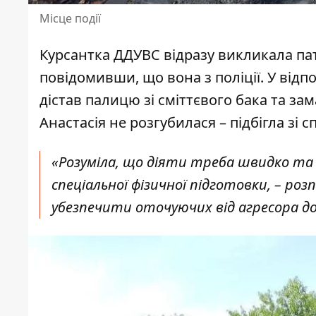
Місце події
Курсантка ДДУВС відразу викликала па
повідомивши, що вона з поліції. У відп
дістав палицю зі сміттєвого бака та зам
Анастасія не розгубилася – підбігла зі 
«
Розуміла, що діяти треба швидко та 
спеціальної фізичної підготовки
, – роз
убезпечити оточуючих від агресора д