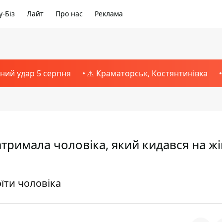
-Біз
Лайт
Про нас
Реклама
тний удар 5 серпня
⚠️ Краматорськ, Костянтинівка
атримала чоловіка, який кидався на жі
їти чоловіка