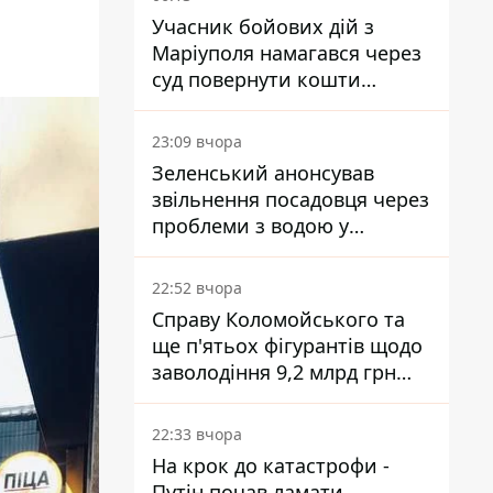
Учасник бойових дій з
Маріуполя намагався через
суд повернути кошти
субсидії з рахунку в
Ощадбанку - яким було
23:09 вчора
рішення
Зеленський анонсував
звільнення посадовця через
проблеми з водою у
Марганці
22:52 вчора
Справу Коломойського та
ще п'ятьох фігурантів щодо
заволодіння 9,2 млрд грн
ПриватБанку скерували до
суду
22:33 вчора
На крок до катастрофи -
Путін почав ламати