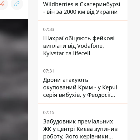
Wildberries в Єкатеринбурзі
- він за 2000 км від України
07:33
Шахраї обіцяють фейкові
виплати від Vodafone,
Kyivstar та lifecell
07:31
Дрони атакують
окупований Крим - у Керчі
серія вибухів, у Феодосії
пожежа
07:15
Забудовник преміальних
ЖК у центрі Києва зупинив
роботу, його керівники