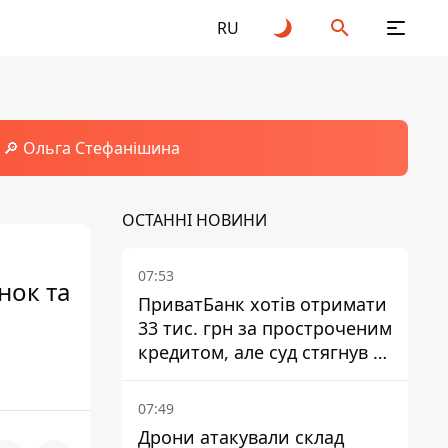
RU
🔎 Ольга Стефанішина
ОСТАННІ НОВИНИ
07:53
нок та
ПриватБанк хотів отримати
33 тис. грн за простроченим
кредитом, але суд стягнув з
боржниці лише 22 тис. грн
07:49
Дрони атакували склад