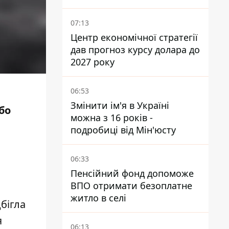
втекли з України - Bihus.info
07:13
Центр економічної стратегії
дав прогноз курсу долара до
2027 року
06:53
Змінити ім'я в Україні
бо
можна з 16 років -
подробиці від Мін'юсту
06:33
Пенсійний фонд допоможе
ВПО отримати безоплатне
житло в селі
бігла
я
06:13