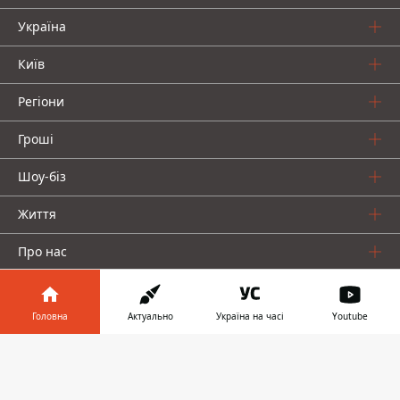
Україна
Київ
Регіони
Гроші
Шоу-біз
Життя
Про нас
Головна
Актуально
Україна на часі
Youtube
Інформатор у
Завантажити
телефоні
👉
Інформатор проекти