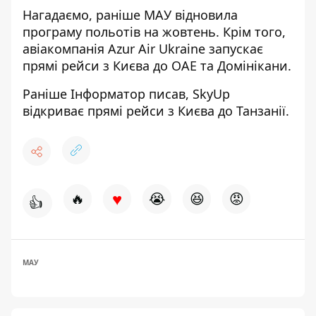
Нагадаємо, раніше
МАУ відновила
програму польотів
на жовтень. Крім того,
авіакомпанія Azur Air Ukraine
запускає
прямі рейси з Києва до ОАЕ
та Домінікани.
Раніше
Інформатор
писав,
SkyUp
відкриває прямі рейси
з Києва до Танзанії.
♥
🔥
😭
😆
😡
👍
МАУ