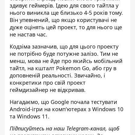
здивує геймерів. Ідею для свого тайтла у
нього виникла ще близько 4-5 років тому.
Він упевнений, що якщо користувачі не
дуже оцінять цей проект, то для нього ще
не настав час.
Кодзіма зазначив, що для цього проекту
не потрібно буде потужне залізо. Тим не
менш, мова не йде про якийсь мобільний
тайтл, на кшталт Pokemon Go, або гру в
доповненій реальності. Звичайно, і
конкретики про свій проект
геймдизайнер не відкривав.
Нагадаємо, що
Google почала тестувати
Android-ігри на комп'ютерах з Windows 10
та Windows 11
.
Підписуйтесь на наш
Telegram-канал
, щоб