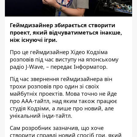
Геймдизайнер збирається створити
проект, який відчуватиметься інакше,
ніж існуючі ігри.
Про це геймдизайнер Хідео Кодзіма
розповів під час
виступ
у на японському
радіо J-Wave, – передає
Інформатор
.
Під час звернення геймдизайнера він
трохи розповів про один зі своїх
майбутніх проектів. Мова точно не йде
про ААА-тайтл, над яким також працює
студія Кодзіми, а лише про новий, але
унікальний інди-тайтл.
Сам розробник зазначив, що хоче
створити справді новий спосіб гри, який