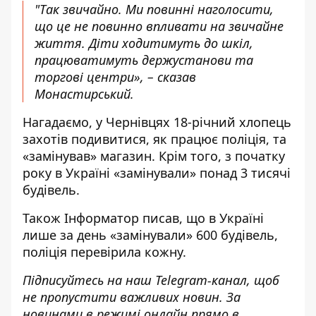
"Так звичайно. Ми повинні наголосити,
що це не повинно впливати на звичайне
життя. Діти ходитимуть до шкіл,
працюватимуть держустанови та
торгові центри», – сказав
Монастирський.
Нагадаємо, у Чернівцях 18-річний
хлопець
захотів подивитися, як працює поліція
, та
«замінував» магазин. Крім того, з початку
року
в Україні «замінували» понад 3 тисячі
будівель
.
Також
Інформатор
писав, що
в Україні
лише за день «замінували» 600 будівель
,
поліція перевірила кожну.
Підписуйтесь на наш
Telegram-канал
, щоб
не пропустити важливих новин. За
новинами в режимі онлайн прямо в