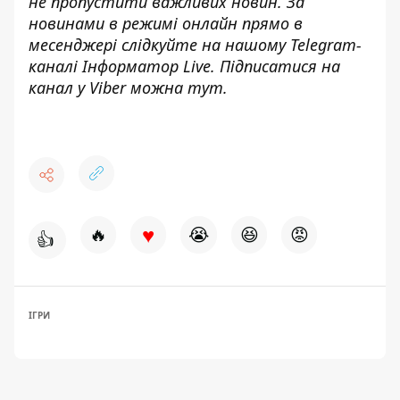
не пропустити важливих новин. За
новинами в режимі онлайн прямо в
месенджері слідкуйте на нашому Telegram-
каналі
Інформатор Live
. Підписатися на
канал у Viber можна
тут
.
♥
🔥
😭
😆
😡
👍
ІГРИ