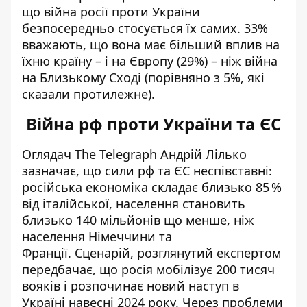
що війна росії проти України
безпосередньо стосується їх самих. 33%
вважають, що вона має більший вплив на
їхню країну – і на Європу (29%) – ніж війна
на Близькому Сході (порівняно з 5%, які
сказали протилежне).
Війна рф проти України та ЄС
Оглядач The Telegraph Андрій Лілько
зазначає, що сили рф та ЄС неспівставні:
російська економіка складає близько 85 %
від італійської, населення становить
близько 140 мільйонів що менше, ніж
населення Німеччини та
Франції. Сценарій, розглянутий експертом
передбачає, що росія мобілізує 200 тисяч
вояків і розпочинає
новий наступ в
Україні навесні 2024 року
. Через проблеми