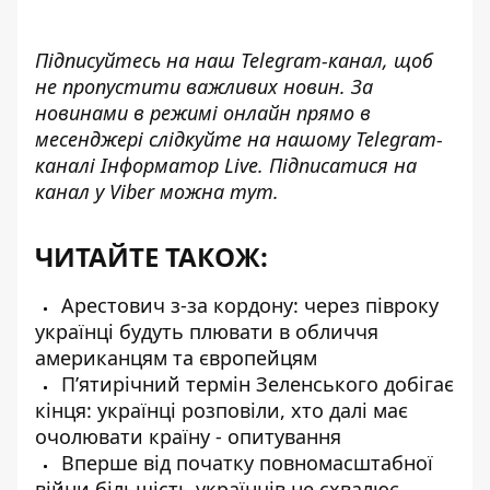
Підписуйтесь на наш
Telegram-канал
, щоб
не пропустити важливих новин. За
новинами в режимі онлайн прямо в
месенджері слідкуйте на нашому Telegram-
каналі
Інформатор Live
. Підписатися на
канал у Viber можна
тут
.
ЧИТАЙТЕ ТАКОЖ:
Арестович з-за кордону: через півроку
українці будуть плювати в обличчя
американцям та європейцям
Пʼятирічний термін Зеленського добігає
кінця: українці розповіли, хто далі має
очолювати країну - опитування
Вперше від початку повномасштабної
війни більшість українців не схвалює