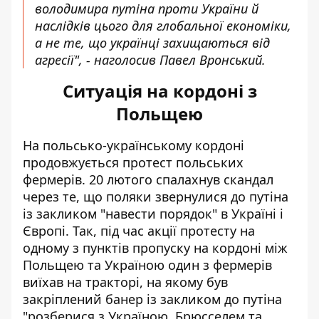
володимира путіна проти України й
наслідків цього для глобальної економіки,
а не те, що українці захищаються від
агресії", - наголосив Павел Вронський.
Ситуація на кордоні з
Польщею
На польсько-українському кордоні
продовжується протест польських
фермерів. 20 лютого спалахнув скандал
через те, що поляки
звернулися до путіна
із закликом "навести порядок" в Україні і
Європі. Так, під час акції протесту на
одному з пунктів пропуску на кордоні між
Польщею та Україною один з фермерів
виїхав на тракторі, на якому був
закріплений банер із закликом до путіна
"розберися з Україною, Брюсселем та