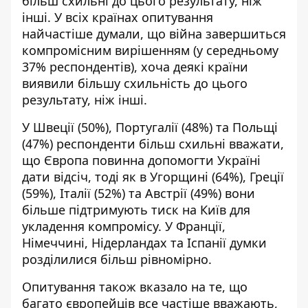
більш схильні до цього результату, ніж
інші. У всіх країнах опитування
найчастіше думали, що війна завершиться
компромісним вирішенням (у середньому
37% респондентів), хоча деякі країни
виявили більшу схильність до цього
результату, ніж інші.
У Швеції (50%), Португалії (48%) та Польщі
(47%) респонденти більш схильні вважати,
що Європа повинна допомогти Україні
дати відсіч, тоді як в Угорщині (64%), Греції
(59%), Італії (52%) та Австрії (49%) вони
більше підтримують тиск на Київ для
укладення компромісу. У Франції,
Німеччині, Нідерландах та Іспанії думки
розділилися більш рівномірно.
Опитування також вказало на те, що
багато європейців все частіше вважають,