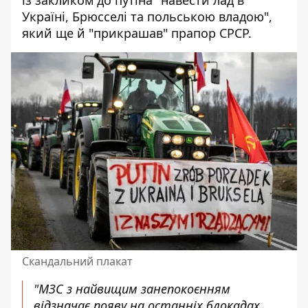
із закликом до путіна
"навести лад в
Україні, Брюсселі та польською владою",
який ще й "прикрашав" прапор СРСР.
Скандальний плакат
"МЗС з найвищим занепокоєнням
відзначає появу на останніх блокадах