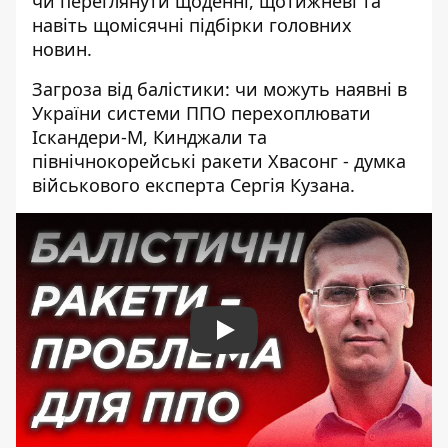
чи переглянути щоденні, щотижневі та
навіть щомісячні підбірки головних
новин.
Загроза від балістики: чи можуть наявні в
України системи ППО перехоплювати
Іскандери-М, Кинджали та
північнокорейські ракети Хвасонг - думка
військового експерта Сергія Кузана.
Play