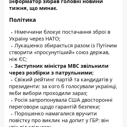
Інформатор
зібрав головні новини
тижня, що минає.
Політика
Німеччини
блокує
постачання зброї в
Україну через НАТО;
Лукашенко
збирається
разом із Путіним
створити «просунутіший» союз держав,
ніж ЄС;
Заступник міністра МВС
звільнили
через розбірки з патрульними;
Свіжий рейтинг партій та кандидатів у
президенти: за кого б
голосували
українці,
якби вибори проходили зараз;
Росія
запропонувала
США двосторонні
переговори щодо гарантій безпеки;
Порошенко
намагалися
вручити
повістку про виклик на допит у ГБР: він