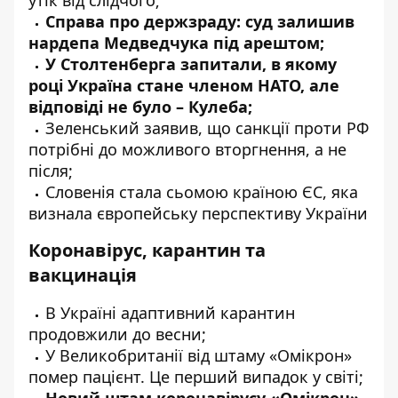
утік від слідчого;
Справа про держзраду: суд
залишив
нардепа Медведчука під арештом;
У Столтенберга
запитали
, в якому
році Україна стане членом НАТО, але
відповіді не було – Кулеба;
Зеленський
заявив
, що санкції проти РФ
потрібні до можливого вторгнення, а не
після;
Словенія стала сьомою країною ЄС, яка
визнала
європейську перспективу України
Коронавірус, карантин та
вакцинація
В Україні адаптивний карантин
продовжили
до весни;
У Великобританії від штаму «Омікрон»
помер
пацієнт. Це перший випадок у світі;