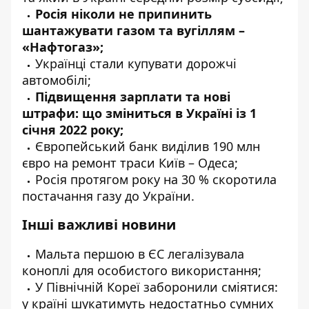
Росія ніколи
не припинить
шантажувати газом та вугіллям –
«Нафтогаз»;
Українці стали
купувати
дорожчі
автомобілі;
Підвищення зарплати та нові
штрафи: що
зміниться
в Україні із 1
січня 2022 року;
Європейський банк
виділив
190 млн
євро на ремонт траси Київ – Одеса;
Росія протягом року на 30 %
скоротила
постачання газу до України.
Інші важливі новини
Мальта першою в ЄС
легалізувала
коноплі для особистого використання;
У Північній Кореї
заборонили
сміятися:
у країні шукатимуть недостатньо сумних