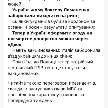
людей;
Українському боксеру Ломаченку
заборонили
виходити на ринг;
Скільки українців
були за кордоном
за
останні 4 роки – результати опитування;
Тепер в Україні
оформити
згоду на
посмертне донорство можна через
«Дію»;
Навіть вакцинованим: Італія
заборонила
в'їзд українцям до кінця січня;
При в'їзді до Польщі
тепер потрібний
негативний ПЛР-тест: це стосується і
вакцинованих.
Читайте також: переговори президентів,
скандали заступника глави МВС та
послаблення карантину:
головне за
попередній тиждень