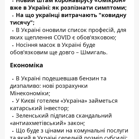
Новий штам коронавірусу «Омікрон»
вже в Україні: як
розпізнати
симптоми;
На що українці
витрачають
"ковидну
тисячу";
В Україні
оновили
список професій, для
яких щеплення COVID
є
обов'язковою;
Носіння масок в Україні
буде
обов'язковим ще довго – Шмигаль.
Економіка
В Україні
подешевшав
бензин та
дизпаливо: нові розрахунки
Мінекономіки;
У Києві готелем «Україна»
займеться
катарський інвестор;
Зеленський
підписав
скандальний
«антиахметівський» закон;
Що буде
з цінами на комунальні послуги
та який в Україні середній розмір субсидії;