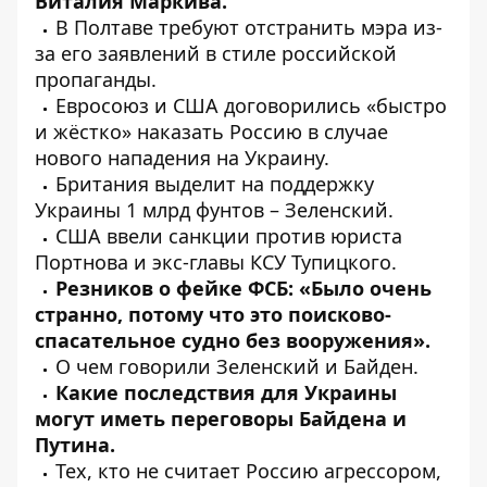
Виталия Маркива.
В Полтаве
требуют
отстранить мэра из-
за его заявлений в стиле российской
пропаганды.
Евросоюз и США
договорились
«быстро
и жёстко» наказать Россию в случае
нового нападения на Украину.
Британия
выделит
на поддержку
Украины 1 млрд фунтов – Зеленский.
США
ввели
санкции против юриста
Портнова и экс-главы КСУ Тупицкого.
Резников о
фейке ФСБ
: «Было очень
странно, потому что это поисково-
спасательное судно без вооружения».
О чем
говорили
Зеленский и Байден.
Какие последствия для Украины
могут иметь
переговоры
Байдена и
Путина.
Тех, кто не считает Россию агрессором,