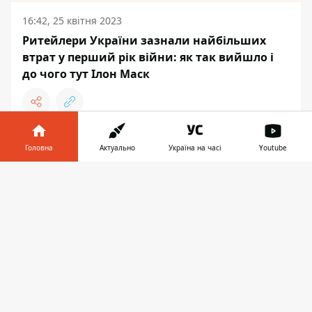
16:42, 25 квітня 2023
Ритейлери України зазнали найбільших
втрат у перший рік війни: як так вийшло і
до чого тут Ілон Маск
18:44, 13 квітня 2023
Головна
Актуально
Україна на часі
Youtube
У ТОП-100 людей світу за версією Time
Інформатор у
увійшли перша леді України Олена
Завантажити
телефоні
👉
Зеленська та ще одна українка
УКРАЇНА