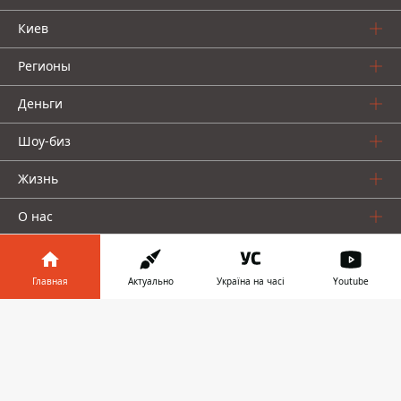
Киев
Регионы
Деньги
Шоу-биз
Жизнь
О нас
Главная
Актуально
Україна на часі
Youtube
Информатор в
Скачать
телефоне
👉
Информатор проекты
Столица
Ваши финансы
Авто
Geek