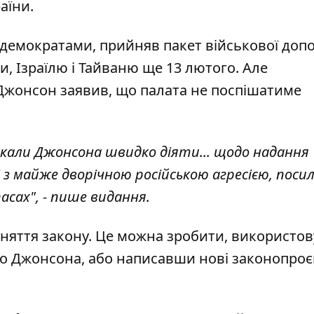
аїни.
демократами, прийняв пакет військової доп
ни, Ізраїлю і Тайваню ще 13 лютого. Але
Джонсон заявив, що палата не поспішатиме
икали Джонсона швидко діяти... щодо надання
і з майже дворічною російською агресією, поси
асах", - пише видання.
няття закону. Це можна зробити, використо
то Джонсона, або написавши нові законопроє