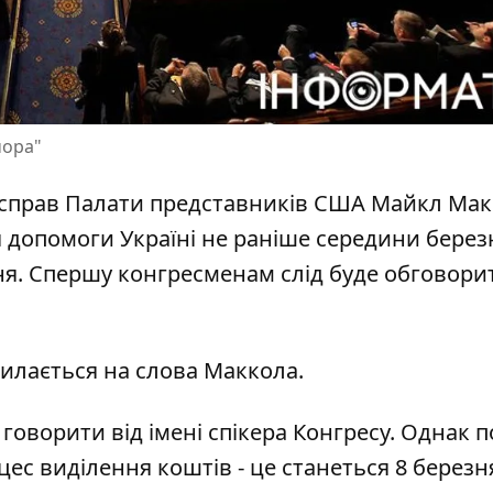
чора"
х справ Палати представників США Майкл Ма
 допомоги Україні
не раніше середини берез
зня. Спершу конгресменам слід буде обговори
илається на слова Маккола
.
говорити від імені спікера Конгресу. Однак п
с виділення коштів - це станеться 8 березня 