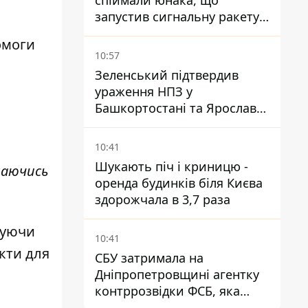
спіймали юнака, що
запустив сигнальну ракету,
аби потішити дівчат
омоги
10:57
Зеленський підтвердив
ураження НПЗ у
Башкортостані та Ярославлі
- відео
10:41
Шукають піч і криницю -
лаючись
оренда будинків біля Києва
здорожчала в 3,7 раза
вуючи
10:41
кти для
СБУ затримала на
Дніпропетровщині агентку
контррозвідки ФСБ, яка
готувала теракти –