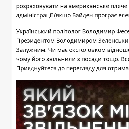
розраховувати на американське плече 
адміністрації (якщо Байден програє ел
Український політолог Володимир Фесе
Президентом Володимиром Зеленським
Залужним. Чи має ексголовком відноше
чому його звільнили з посади тощо. Все
Приєднуйтеся до перегляду для отрима