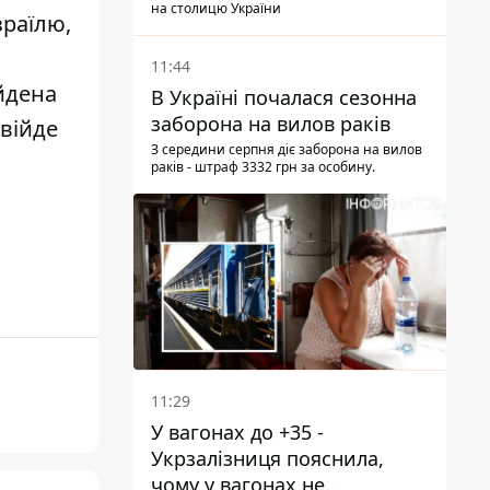
тиском - Sky News
на столицю України
зраїлю,
11:44
айдена
В Україні почалася сезонна
заборона на вилов раків
ввійде
З середини серпня діє заборона на вилов
раків - штраф 3332 грн за особину.
11:29
У вагонах до +35 -
Укрзалізниця пояснила,
чому у вагонах не