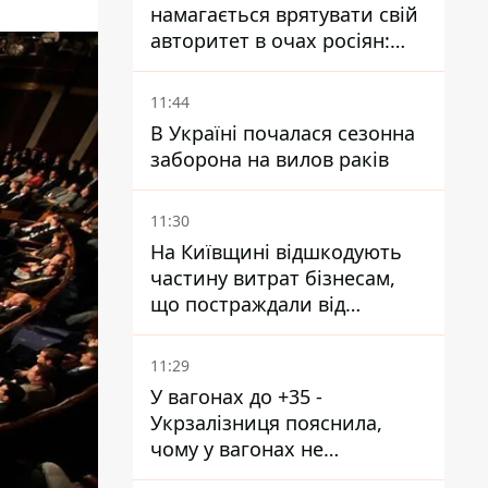
намагається врятувати свій
авторитет в очах росіян:
диктатор перебуває під
тиском - Sky News
11:44
В Україні почалася сезонна
заборона на вилов раків
11:30
На Київщині відшкодують
частину витрат бізнесам,
що постраждали від
прильотів ракет
11:29
У вагонах до +35 -
Укрзалізниця пояснила,
чому у вагонах не
працюють кондиціонери під