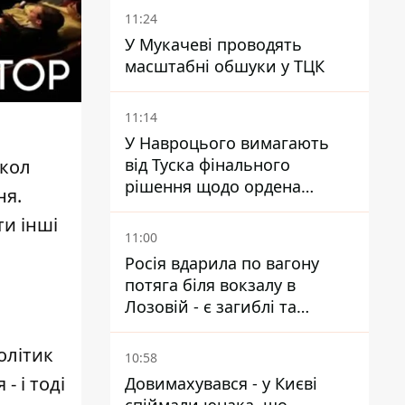
час спеки
11:24
У Мукачеві проводять
масштабні обшуки у ТЦК
11:14
У Навроцього вимагають
від Туска фінального
ккол
рішення щодо ордена
ня.
Зеленського – знайдіть в
ти інші
собі мужність
11:00
Росія вдарила по вагону
потяга біля вокзалу в
Лозовій - є загиблі та
поранені
олітик
10:58
- і тоді
Довимахувався - у Києві