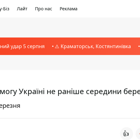
-Біз
Лайт
Про нас
Реклама
тний удар 5 серпня
⚠️ Краматорськ, Костянтинівка
огу Україні не раніше середини бер
березня
👍