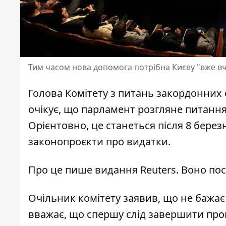
Тим часом нова допомога потрібна Києву "вже в
Голова Комітету з питань закордонни
очікує, що парламент
розгляне питання
Орієнтовно, це станеться після 8 бере
законопроєкти про видатки.
Про це пише видання Reuters. Воно
пос
Очільник комітету заявив, що не бажає 
вважає, що спершу слід завершити проце