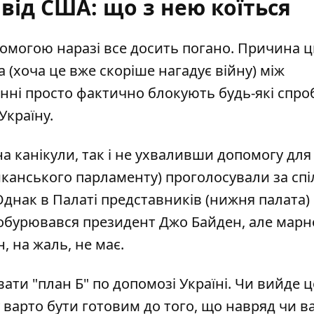
від США: що з нею коїться
омогою наразі все досить погано. Причина ц
(хоча це вже скоріше нагадує війну) між
анні просто фактично
блокують будь-які спро
 Україну.
а канікули
, так і не ухваливши допомогу для
иканського парламенту) проголосували за сп
 Однак в Палаті представників (нижня палата)
обурювався президент Джо Байден, але марн
, на жаль, не має.
вати "план Б"
по допомозі Україні. Чи вийде ц
у варто бути готовим до того, що навряд чи в