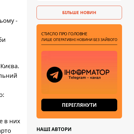
шпигувала за військовими
БІЛЬШЕ НОВИН
ьому -
СТИСЛО ПРО ГОЛОВНЕ
би
ЛИШЕ ОПЕРАТИВНІ НОВИНИ БЕЗ ЗАЙВОГО
 Києва.
ільний
о:
ПЕРЕГЛЯНУТИ
е в них
НАШІ АВТОРИ
арто