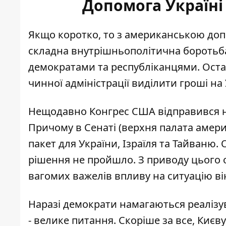
Допомога Україні 
Якщо коротко, то з американською доп
складна внутрішньополітична боротьба 
демократами та республіканцями. Ост
чинної адміністрації виділити гроші на
Нещодавно
Конгрес США відправився н
Причому в Сенаті (верхня палата амер
пакет для України, Ізраїля та Тайваню.
рішення не пройшло. З приводу цього 
вагомих важелів впливу на ситуацію він
Наразі демократи намагаються
реалізу
- велике питання. Скоріше за все, Києв