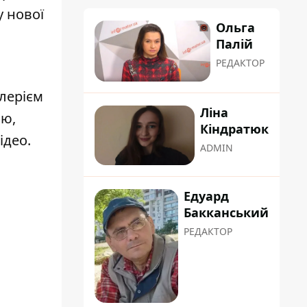
у нової
Ольга
Палій
РЕДАКТОР
лерієм
Ліна
ію,
Кіндратюк
ідео.
ADMIN
Едуард
Бакканський
РЕДАКТОР