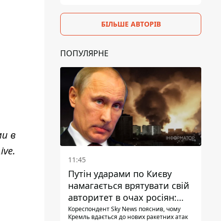
БІЛЬШЕ АВТОРІВ
ПОПУЛЯРНЕ
ми в
ive
.
11:45
Путін ударами по Києву
намагається врятувати свій
авторитет в очах росіян:
диктатор перебуває під
Кореспондент Sky News пояснив, чому
Кремль вдається до нових ракетних атак