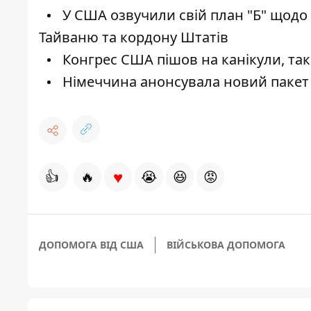
У США озвучили свій план "Б" щодо до
Тайваню та кордону Штатів
Конгрес США пішов на канікули, так
Німеччина анонсувала новий пакет д
♥
👍
🔥
😭
😆
😡
ДОПОМОГА ВІД США
ВІЙСЬКОВА ДОПОМОГА