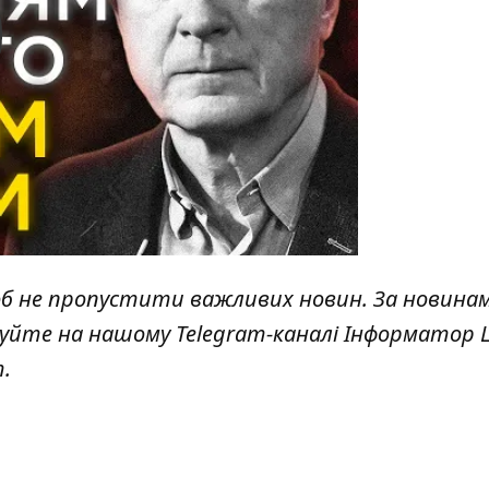
y
об не пропустити важливих новин. За новина
куйте на нашому Telegram-каналі
Інформатор L
т
.