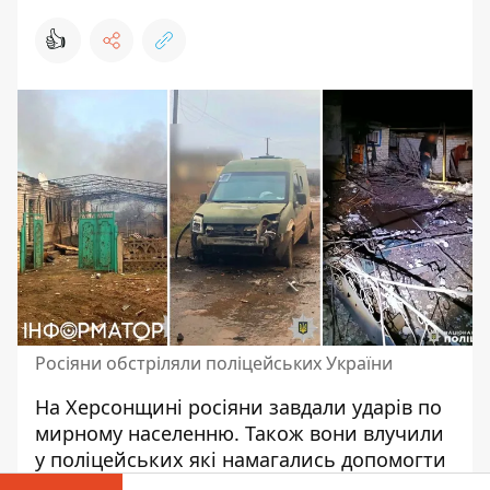
👍
Росіяни обстріляли поліцейських України
На Херсонщині росіяни
завдали ударів по
мирному населенню
. Також вони влучили
у поліцейських які намагались допомогти
місцевим мешканцям у деокупованих