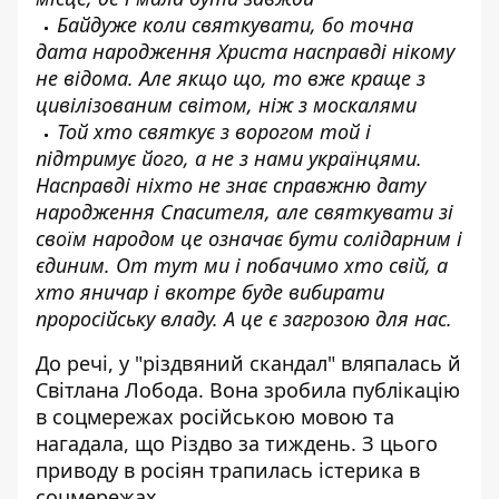
Байдуже коли святкувати, бо точна
дата народження Христа насправді нікому
не відома. Але якщо що, то вже краще з
цивілізованим світом, ніж з москалями
Той хто святкує з ворогом той і
підтримує його, а не з нами українцями.
Насправді ніхто не знає справжню дату
народження Спасителя, але святкувати зі
своїм народом це означає бути солідарним і
єдиним. От тут ми і побачимо хто свій, а
хто яничар і вкотре буде вибирати
проросійську владу. А це є загрозою для нас.
До речі, у "різдвяний скандал" вляпалась й
Світлана Лобода. Вона зробила публікацію
в соцмережах російською мовою та
нагадала, що Різдво за тиждень. З цього
приводу в росіян трапилась істерика в
соцмережах.