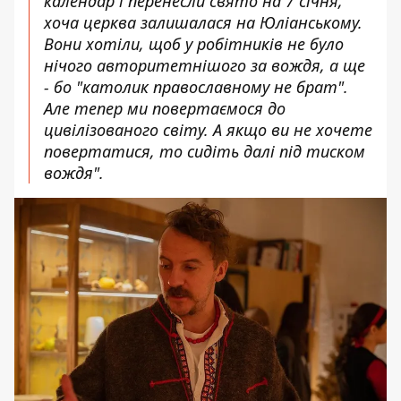
календар і перенесли свято на 7 січня,
хоча церква залишалася на Юліанському.
Вони хотіли, щоб у робітників не було
нічого авторитетнішого за вождя, а ще
- бо "католик православному не брат".
Але тепер ми повертаємося до
цивілізованого світу. А якщо ви не хочете
повертатися, то сидіть далі під тиском
вождя".