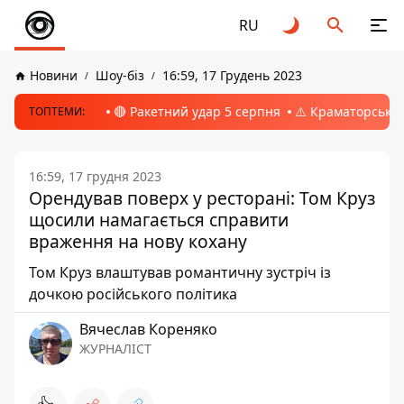
RU
Новини
Шоу-біз
16:59, 17 Грудень 2023
🔴 Ракетний удар 5 серпня
⚠️ Краматорськ, 
ТОПТЕМИ:
16:59, 17 грудня 2023
Орендував поверх у ресторані: Том Круз
щосили намагається справити
враження на нову кохану
Том Круз влаштував романтичну зустріч із
дочкою російського політика
Вячеслав Кореняко
ЖУРНАЛІСТ