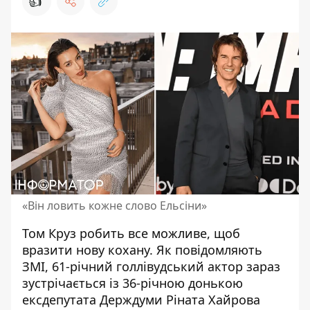
👍
«Він ловить кожне слово Ельсіни»
Том Круз робить все можливе, щоб
вразити нову кохану. Як повідомляють
ЗМІ, 61-річний голлівудський актор зараз
зустрічається
із 36-річною донькою
ексдепутата Держдуми Ріната Хайрова