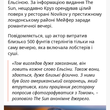
Ельсіною. За інформацією видання The
Sun, нещодавно Круз орендував цілий
поверх у ресторані Novikov у престижному
лондонському районі Мейфер заради
романтичної вечері.
Повідомляється, що
актор витратив
близько 500 фунтів стерлінгів
тільки на
саму вечерю, яка включала лобстерів і
суші.
«Том виглядав дуже закоханим, він
ловить кожне слово Ельсіни. Також вони,
здається, дуже близькі фізично. З ними
був його американський охоронець, який
втрутився, коли працівник ресторану
попросив сфотографуватися з Томом», –
розповіло The Sun анонімне джерело
.