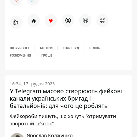
♥
🔥
😭
😆
😡
👍
ШОУ-БІЗНЕС
АКТОРИ
ГОЛЛІВУД
ШЛЮБ
РОЗЛУЧЕННЯ
ГРОШІ
16:34, 17 грудня 2023
У Telegram масово створюють фейкові
канали українських бригад і
батальйонів: для чого це роблять
Фейкороби пишуть, шо хочуть “отримувати
зворотній зв’язок”
Ярослав Коджушко