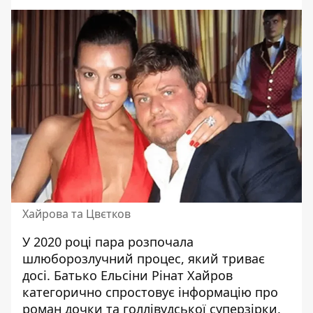
Хайрова та Цвєтков
У 2020 році пара розпочала
шлюборозлучний процес, який триває
досі. Батько Ельсіни Рінат Хайров
категорично спростовує інформацію про
роман дочки та голлівудської суперзірки.