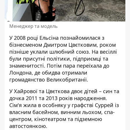
Менеджер та модель
У 2008 році Ельсіна познайомилася з
бізнесменом Дмитром Цвєтковим, роком
пізніше уклали шлюбний союз. На весіллі
були присутні політики, підприємці та
знаменитості. Потім пара переїхала до
Лондона, де обидва отримали
громадянство Великобританії.
У Хайрової та Цвєткова двоє дітей – син та
дочка 2011 та 2013 років народження.
Сім'я жила в особняку у графстві Суррей із
власним басейном, винним льохом, спа-
центром, кінотеатром та підземною
автостоянкою.