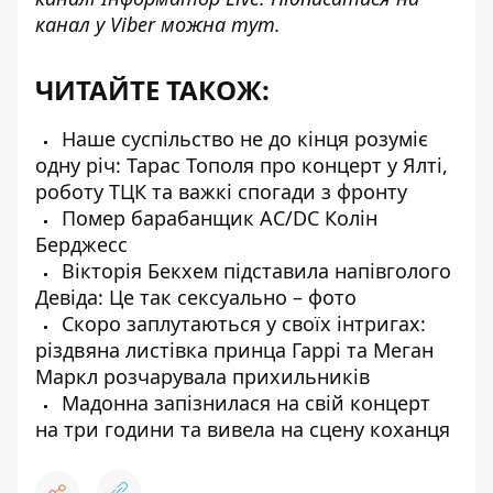
канал у Viber можна
тут
.
ЧИТАЙТЕ ТАКОЖ:
Наше суспільство не до кінця розуміє
одну річ: Тарас Тополя про концерт у Ялті,
роботу ТЦК та важкі спогади з фронту
Помер барабанщик AC/DC Колін
Берджесс
Вікторія Бекхем підставила напівголого
Девіда: Це так сексуально – фото
Cкоро заплутаються у своїх інтригах:
різдвяна листівка принца Гаррі та Меган
Маркл розчарувала прихильників
Мадонна запізнилася на свій концерт
на три години та вивела на сцену коханця