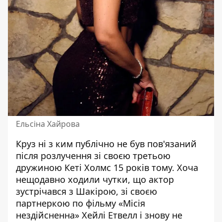
Ельсіна Хайрова
Круз ні з ким публічно не був пов'язаний
після розлучення зі своєю третьою
дружиною Кеті Холмс 15 років тому. Хоча
нещодавно ходили чутки, що актор
зустрічався з Шакірою, зі своєю
партнеркою по фільму «Місія
нездійсненна» Хейлі Етвелл і знову не