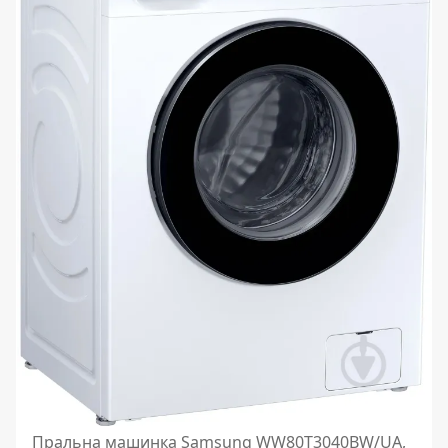
Пральна машинка Samsung WW80T3040BW/UA,