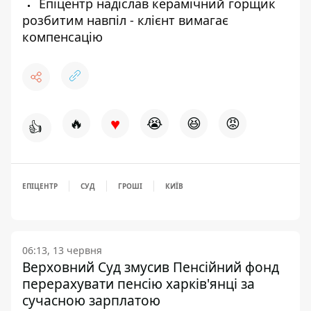
Епіцентр надіслав керамічний горщик
розбитим навпіл - клієнт вимагає
компенсацію
♥
🔥
😭
😆
😡
👍
ЕПІЦЕНТР
СУД
ГРОШІ
КИЇВ
06:13, 13 червня
Верховний Суд змусив Пенсійний фонд
перерахувати пенсію харків'янці за
сучасною зарплатою