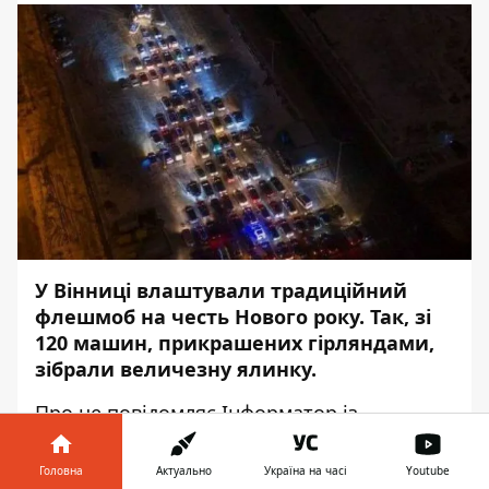
У Вінниці влаштували традиційний
флешмоб на честь Нового року. Так, зі
120 машин, прикрашених гірляндами,
зібрали величезну ялинку.
Про це повідомляє
Інформатор
із
посиланням на
ТСН
.
Головна
Актуально
Україна на часі
Youtube
На одній зі стоянок міста водії