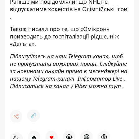
Раніше ми повідомляли, що
NHL не
відпускатиме хокеїстів на Олімпійські ігри
.
Також писали про те, що
«Омікрон»
призводить до госпіталізації рідше, ніж
«Дельта»
.
Підписуйтесь на наш
Telegram-канал
, щоб
не пропустити важливих новин. Слідкуйте
за новинами онлайн прямо в месенджері на
нашому Telegram-каналі
Інформатор Live
.
Підписатися на канал у Viber можна
тут
.
♥
🔥
😭
😆
😡
👍