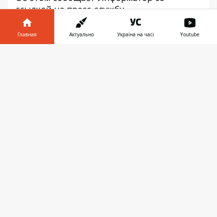
ссылкой на
пресс-службу
Госэкоинспекции.
Главная
Актуально
Україна на часі
Youtube
На предприятии «АрселорМиттал
Кривой Рог»
произошла чрезвычайная
Информатор в
Скачать
ситуация.
телефоне
👉
Там прорвало дамбу, и грязная
техническая вода попала в трубопровод и
на окружающие землю
сельхозназначения.
«В результате разрушения дамбы
произошла
утечка технической воды
объемом примерно 80 тысяч
кубических метров
. Вода попала в
регулирующую емкость № 1, № 2, а также
в трубопровод
и на близлежащий
земельный участок