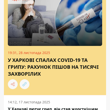
19:31, 28 листопада 2025
У ХАРКОВІ СПАЛАХ COVID-19 ТА
ГРИПУ: РАХУНОК ПІШОВ НА ТИСЯЧІ
ЗАХВОРІЛИХ
14:12, 17 листопада 2025
У Харкові лютує грип, він став жорсткішим