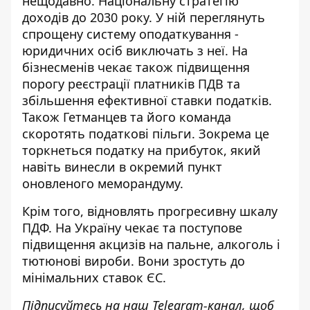
нещодавно.
Національну стратегію
доходів до 2030 року. У ній переглянуть
спрощену систему оподаткування -
юридичних осіб виключать з неї. На
бізнесменів чекає також підвищення
порогу реєстрації платників ПДВ та
збільшення ефективної ставки податків.
Також Гетманцев та його команда
скоротять податкові пільги. Зокрема це
торкнеться податку на прибуток, який
навіть винесли в окремий пункт
оновленого меморандуму.
Крім того, відновлять прогресивну шкалу
ПДФ. На Україну чекає та поступове
підвищення акцизів на пальне, алкоголь і
тютюнові вироби. Вони зростуть до
мінімальних ставок ЄС.
Підписуйтесь на наш
Telegram-канал
, щоб