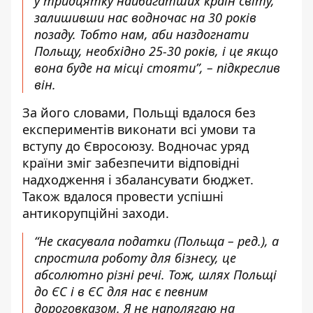
у тридцятку найбагатших країн світу,
залишивши нас водночас на 30 років
позаду. Тобто нам, аби наздогнати
Польщу, необхідно 25-30 років, і це якщо
вона буде на місці стояти”, – підкреслив
він.
За його словами, Польщі вдалося без
експериментів виконати всі умови та
вступу до Євросоюзу. Водночас уряд
країни зміг забезпечити відповідні
надходження і збалансувати бюджет.
Також вдалося провести успішні
антикорупційні заходи.
“Не скасувала податки (Польща – ред.), а
спростила роботу для бізнесу, це
абсолютно різні речі. Тож, шлях Польщі
до ЄС і в ЄС для нас є певним
дороговказом. Я не наполягаю на