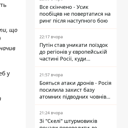
уть
Все скінчено - Усик
пообіцяв не повертатися на
ринг після наступного бою
ти, що
22:17 вчора
д
Путін став уникати поїздок
значив
до регіонів у європейській
частині Росії, куди
регулярно долітають дрони
еб у
21:57 вчора
Бояться атаки дронів - Росія
посилила захист базу
атомних підводних човнів
з
за 7400 км від України
21:24 вчора
Зі "Скелі" штурмовиків
почали переводити до