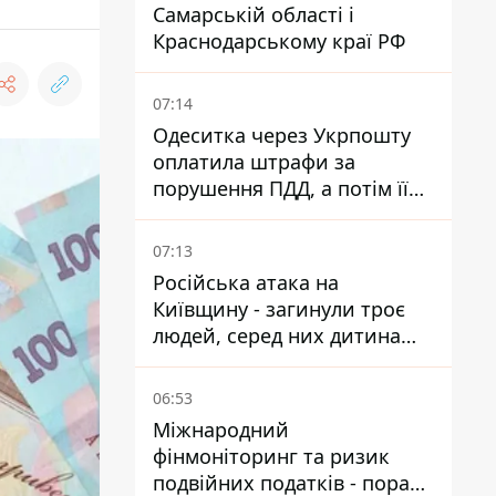
Самарській області і
Краснодарському краї РФ
07:14
Одеситка через Укрпошту
оплатила штрафи за
порушення ПДД, а потім її
рахунки заблокували - в
чому причина і що вирішив
07:13
суд
Російська атака на
Київщину - загинули троє
людей, серед них дитина
2022 року народження
06:53
Міжнародний
фінмоніторинг та ризик
подвійних податків - поради