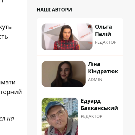
 і
НАШІ АВТОРИ
жуть
Ольга
Палій
сть
РЕДАКТОР
Ліна
Кіндратюк
ADMIN
имати
вторний
Едуард
Бакканський
РЕДАКТОР
ся на