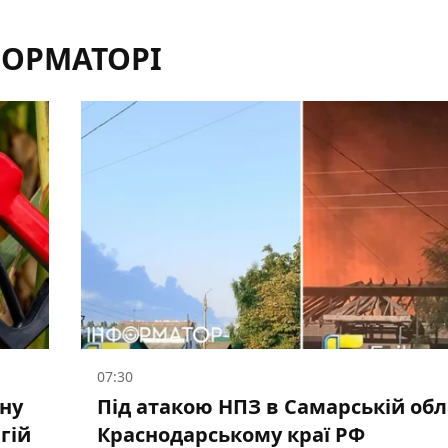
ФОРМАТОРІ
07:30
їну
Під атакою НПЗ в Самарській обла
гій
Краснодарському краї РФ