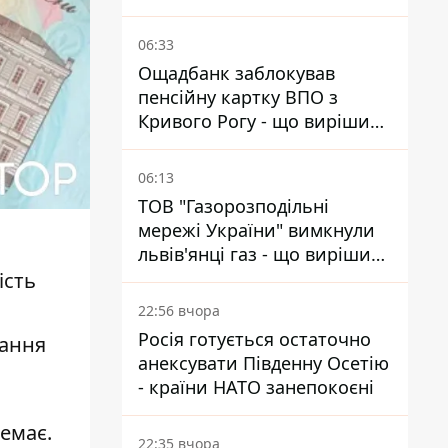
українцям в Польщі
06:33
Ощадбанк заблокував
пенсійну картку ВПО з
Кривого Рогу - що вирішив
суд
06:13
ТОВ "Газорозподільні
мережі України" вимкнули
львів'янці газ - що вирішив
суд
ість
22:56 вчора
Росія готується остаточно
вання
анексувати Південну Осетію
- країни НАТО занепокоєні
немає
.
22:35 вчора