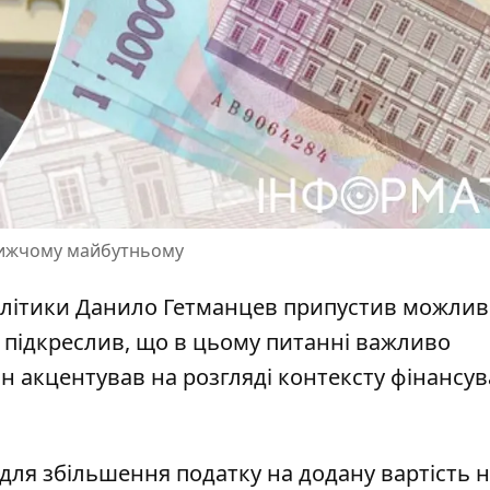
лижчому майбутньому
політики Данило Гетманцев припустив можлив
н підкреслив, що в цьому питанні важливо
ін акцентував на розгляді контексту фінансу
 для збільшення податку на додану вартість 