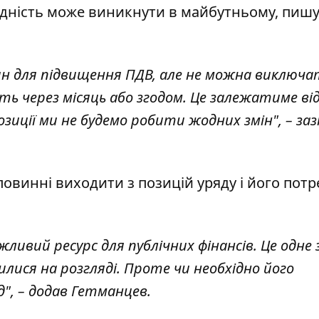
ідність може виникнути в майбутньому, пиш
н для підвищення ПДВ, але не можна виключа
ть через місяць або згодом. Це залежатиме ві
опозиції ми не будемо робити жодних змін", – за
овинні виходити з позицій уряду і його потр
ивий ресурс для публічних фінансів. Це одне 
лися на розгляді. Проте чи необхідно його
", – додав Гетманцев.