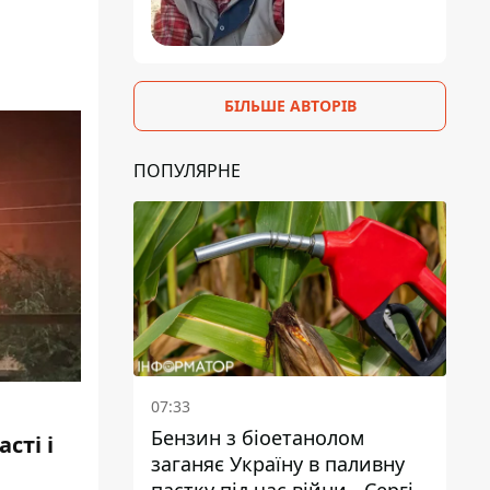
БІЛЬШЕ АВТОРІВ
ПОПУЛЯРНЕ
07:33
Бензин з біоетанолом
сті і
заганяє Україну в паливну