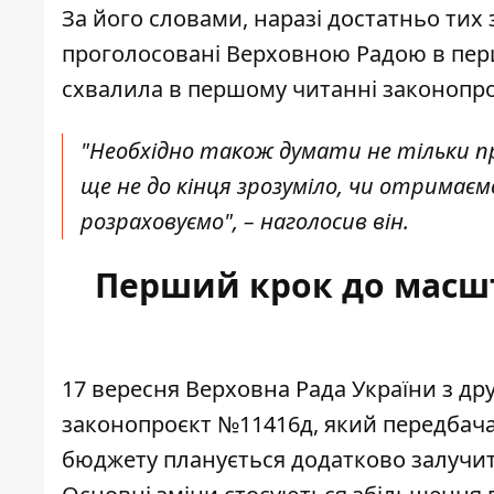
За його словами, наразі достатньо тих з
проголосовані Верховною Радою в пер
схвалила в першому читанні законопро
"Необхідно також думати не тільки пр
ще не до кінця зрозуміло, чи отримаємо
розраховуємо", – наголосив він.
Перший крок до масшт
17 вересня Верховна Рада України з др
законопроєкт №11416д, який передбач
бюджету планується додатково залучити 