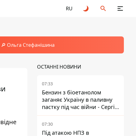
RU
🔎 Ольга Стефанішина
ОСТАННІ НОВИНИ
07:33
ви
Бензин з біоетанолом
заганяє Україну в паливну
пастку під час війни - Сергій
Куюн
овідне
07:30
Під атакою НПЗ в