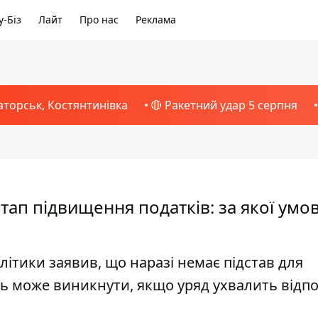
-Біз
Лайт
Про нас
Реклама
аторськ, Костянтинівка
🔴 Ракетний удар 5 серпня
ап підвищення податків: за якої умо
літики заявив, що наразі немає підстав для
ь може виникнути, якщо уряд ухвалить відп