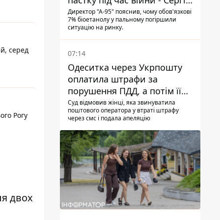
пастку під час війни - Сергій
Куюн
Директор "А-95" пояснив, чому обов'язкові
7% біоетанолу у пальному погіршили
ситуацію на ринку.
й, серед
07:14
Одеситка через Укрпошту
оплатила штрафи за
порушення ПДД, а потім її
рахунки заблокували - в
Суд відмовив жінці, яка звинуватила
поштового оператора у втраті штрафу
чому причина і що вирішив
ого Рогу
через смс і подала апеляцію
суд
ля двох