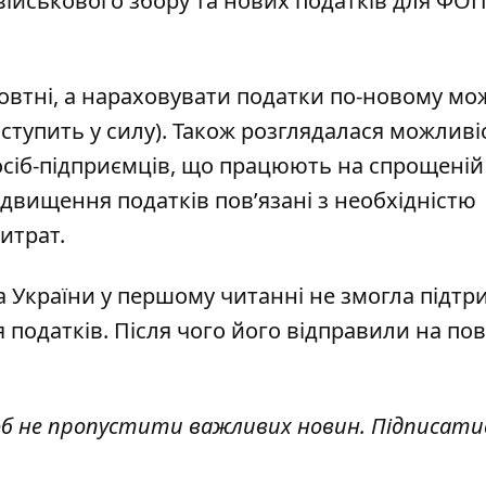
ійськового збору та нових податків для ФОП
овтні
, а нараховувати податки по-новому мо
вступить у силу). Також розглядалася можливі
сіб-підприємців
, що працюють на спрощеній
двищення податків пов’язані з необхідністю
итрат.
а України у першому читанні не змогла підтр
податків. Після чого його
відправили на по
об не пропустити важливих новин. Підписати