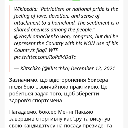
Wikipedia: “Patriotism or national pride is the
feeling of love, devotion, and sense of
attachment to a homeland. The sentiment is a
shared oneness among the people.”
@VasylLomachenko
won, congrats, but did he
represent the Country with his NON use of his
Country’s flag? WTF
pic.twitter.com/RoPdl4DdTc
— Klitschko (@Klitschko)
December 12, 2021
Зазначимо, що відсторонення боксера
після бою є звичайною практикою. Це
робиться задля того, щоб зберегти
здоров'я спортсмена.
Нагадаємо, боксер Менні
Пакьяо
завершив спортивну кар'єру та висунув
свою кандидатуру на посаду президента