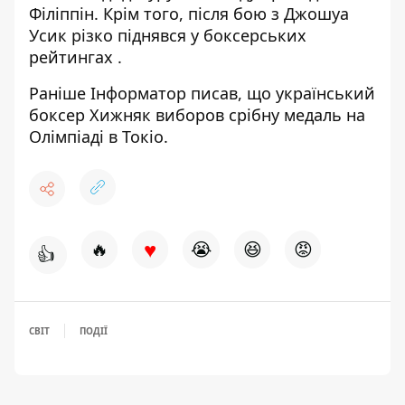
Філіппін. Крім того, після бою з
Джошуа
Усик різко піднявся у боксерських
рейтингах
.
Раніше
Інформатор
писав, що український
боксер Хижняк виборов срібну медаль на
Олімпіаді
в Токіо.
♥
🔥
😭
😆
😡
👍
СВІТ
ПОДІЇ