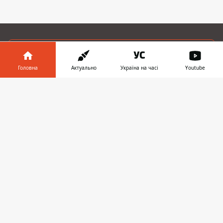
ЗАПРОПОНУВАТИ НОВИНУ
Головна
Актуально
Україна на часі
Youtube
Світ
Інформатор у
Завантажити
телефоні
👉
Україна
Київ
Регіони
Гроші
Шоу-біз
Життя