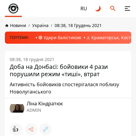
RU
Новини
Україна
08:38, 18 Грудень 2021
🔴 Удари балістикою
⚠️ Краматорськ, Костян
ТОПТЕМИ:
08:38, 18 грудня 2021
Доба на Донбасі: бойовики 4 рази
порушили режим «тиші», втрат
Активність бойовиків спостерігалася поблизу
Новолуганського
Ліна Кіндратюк
ADMIN
👍