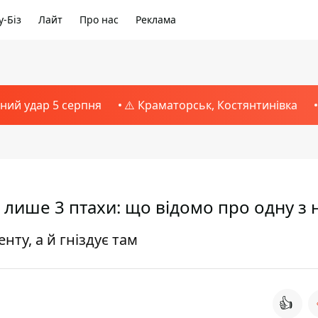
-Біз
Лайт
Про нас
Реклама
тний удар 5 серпня
⚠️ Краматорськ, Костянтинівка
 лише 3 птахи: що відомо про одну з 
нту, а й гніздує там
👍