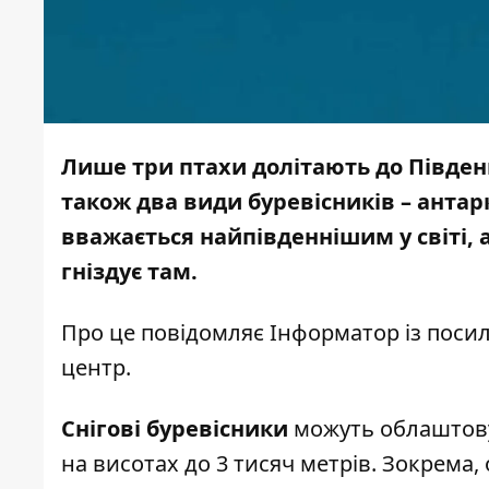
Лише три птахи долітають до Півден
також два види буревісників – антар
вважається найпівденнішим у світі, а
гніздує там.
Про це повідомляє
Інформатор
із поси
центр
.
Снігові буревісники
можуть облаштовув
на висотах до 3 тисяч метрів. Зокрема,