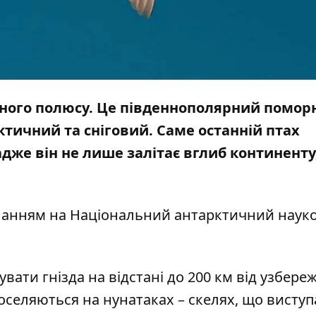
ного полюсу.
Це південнополярний поморн
ктичний та сніговий. Саме останній птах
дже він не лише залітає вглиб континенту,
ланням на
Національний антарктичний наук
ати гнізда на відстані до 200 км від узбере
 оселяються на нунатаках – скелях, що висту