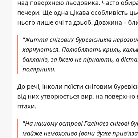
над поверхнею льодовика. Часто обира
печери. Ще одна цікава особливість цьо
нього лише очі та дзьоб. Довжина – близ
"Життя снігових буревісників нерозри
харчуються. Полюбляють криль, кальма
бакланів
, за їжею не пірнають, а діста
полярники.
До речі, інколи поїсти сніговим буреві
від них утворюється вир, на поверхню 
птахи.
"На нашому острові Галіндез снігові 
майже неможливо (вони дуже прив'язані