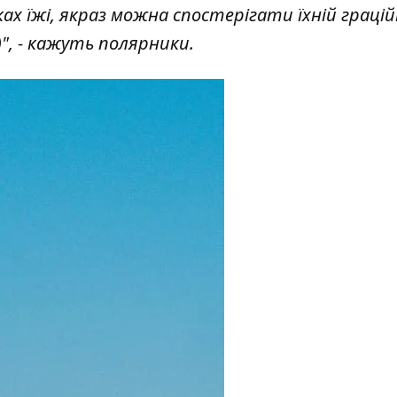
ах їжі, якраз можна спостерігати їхній граці
", - кажуть полярники.