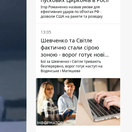
пускових Цирконів в Росії
Ігор Романенко назвав умови для
ефективних ударів по об'єктах РФ -
дозволи США на ракети та розвідку
13:05
Шевченко та Світле
фактично стали сірою
зоною - ворог готує нові
атаки на Добропільському
Бої за Шевченко і Світле тривають
безперервно, ворог готує наступ на
напрямку
Водянське і Матяшеве