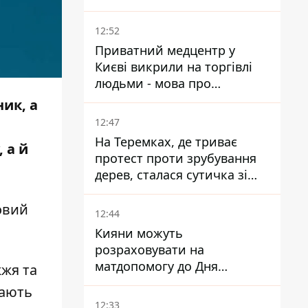
атаки на Добропільському
напрямку
12:52
Приватний медцентр у
Києві викрили на торгівлі
людьми - мова про
сурогатне материнство
ик, а
12:47
На Теремках, де триває
 а й
протест проти зрубування
дерев, сталася сутичка зі
спецназом поліції
овий
12:44
Кияни можуть
розраховувати на
матдопомогу до Дня
жжя та
незалежності - кому її
пають
дадуть
12:33