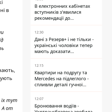
кі
В електронних кабінетах
ні в
вступників з'явилися
рекомендації до
зарахування на бакалаврат і
в магістратуру - що треба
ни
12:30
встигнути до 11 серпня
Дані з Резерв+ і не тільки -
ід
українські чоловіки тепер
ть
мають доказати
непридатність до служби,
щоб отримати тимчасовий
12:15
захист ЄС
нають,
Квартири на подругу та
сують
Mercedes на підлеглого -
спливли деталі гучної
справи НАБУ проти
Стефанішиної
12:07
 їх тут
Бронювання водіїв -
. А от
Укртрансбезпека зробила