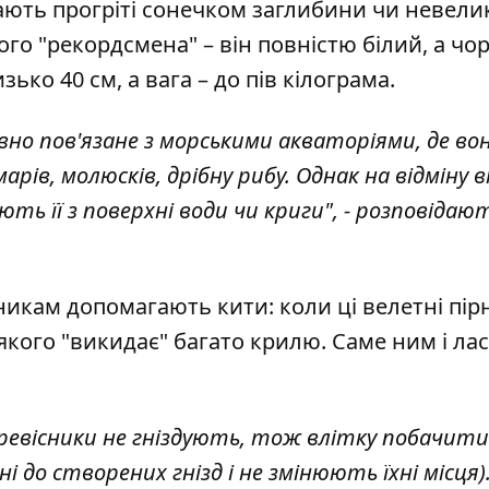
ють прогріті сонечком заглибини чи невели
го "рекордсмена" – він повністю білий, а чор
ько 40 см, а вага – до пів кілограма.
вно пов'язане з морськими акваторіями, де во
рів, молюсків, дрібну рибу. Однак
на відміну в
ють її з поверхні води чи криги", - розповідаю
сникам допомагають кити: коли ці велетні пір
якого "викидає" багато крилю. Саме ним і ла
буревісники не гніздують, тож влітку побачити
 до створених гнізд і не змінюють їхні місця)