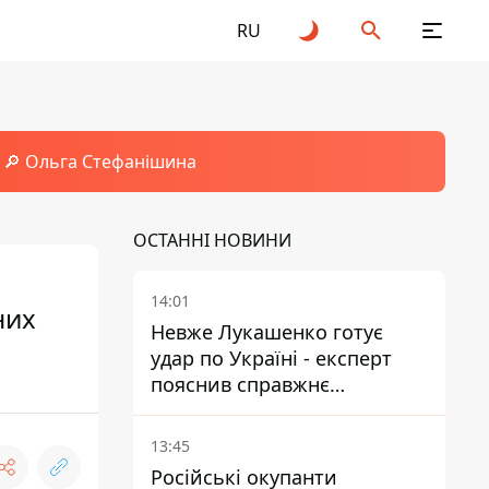
RU
🔎 Ольга Стефанішина
ОСТАННІ НОВИНИ
14:01
них
Невже Лукашенко готує
удар по Україні - експерт
пояснив справжнє
призначення нової
гомельської бригади
13:45
Російські окупанти