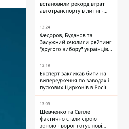
встановили рекорд втрат
автотранспорту в липні -
майже 14 тисяч одиниць
13:24
Федоров, Буданов та
Залужний очолили рейтинг
"другого вибору" українців -
опитування показало
альтернативні симпатії
13:19
Експерт закликав бити на
випередження по заводах і
пускових Цирконів в Росії
13:05
Шевченко та Світле
фактично стали сірою
зоною - ворог готує нові