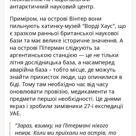
антарктичний науковий центр
.
Приміром, на острові Вінтер вони
пильнують хатинку-музей "Ворді Хаус", що
є зразком ранньої британської наукової
бази та має велике історичне значення. А
на острові Пітерман слідкують за
аргентинською станцією — це не тільки
літня дослідницька база, а насамперед
аварійна база – тобто місце, де можуть
знайти прихисток люди, що опинилися в
біді. Тому там необхідно час від часу
оновлювати провізію, медикаменти та
предмети першої необхідності. Це днями
якраз і зробили зимівники 27-ї експедиції
УАЕ.
"Зараз, взимку, на Пітермані нікого
немає. Коли ми приїхали на острів, то