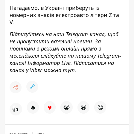
Нагадаємо, в Україні
приберуть із
номерних знаків електроавто літери Z та
V
.
Підписуйтесь на наш
Telegram-канал
, щоб
не пропустити важливі новини. За
новинами в режимі онлайн прямо в
месенджері слідкуйте на нашому Telegram-
каналі
Інформатор Live
. Підписатися на
канал у Viber можна
тут
.
♥
🔥
😭
😆
😡
👍