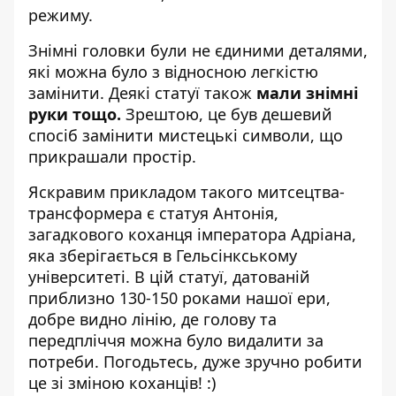
режиму.
Знімні головки були не єдиними деталями,
які можна було з відносною легкістю
замінити. Деякі статуї також
мали знімні
руки тощо.
Зрештою, це був дешевий
спосіб замінити мистецькі символи, що
прикрашали простір.
Яскравим прикладом такого митсецтва-
трансформера є статуя Антонія,
загадкового коханця імператора Адріана,
яка зберігається в Гельсінкському
університеті. В цій статуї, датованій
приблизно 130-150 роками нашої ери,
добре видно лінію, де голову та
передпліччя можна було видалити за
потреби. Погодьтесь, дуже зручно робити
це зі зміною коханців! :)