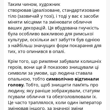
Таким чином, художник
створював ідеалізоване, стандартизоване
тіло (зазвичай у тозі), і тоді у вас є засоби
міняти місцями та змінювати обличчя
ваших декорацій. Ця вбудована гнучкість
була особливо важливою для римської
культури, оскільки акт забуття був однією
з найбільш значущих форм покарання для
тих, хто опинився в опалі.
Крім того, що римляни забували колишніх
героїв, вони ще й показово знищували ці
символи за умови, що людина ставала
опальною, тобто
символічно відтинали
голову.
Тобто, щоб знищити пам’ять про
людину, яку раніше зображували, статуям
псували обличчя та обезголовлювали їх.
Це часто траплялося, коли один імператор
змінював іншого, за значної зміни