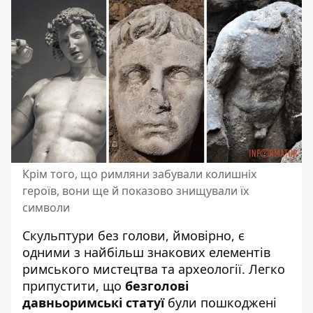
Крім того, що римляни забували колишніх
героїв, вони ще й показово знищували їх
символи
Скульптури
без голови, ймовірно, є
одними з найбільш знакових елементів
римського мистецтва та археології. Легко
припустити, що
безголові
давньоримські статуї
були пошкоджені