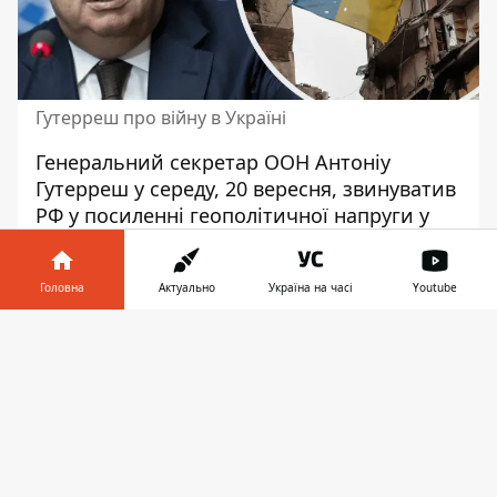
Гутерреш про війну в Україні
Генеральний секретар ООН Антоніу
Гутерреш у середу, 20 вересня, звинуватив
РФ у посиленні геополітичної напруги у
світі. А все через
загарбницьку війну в
Україні
, яка триває вже понад 1,5 року.
Головна
Актуально
Україна на часі
Youtube
Через цей конфлікт також збільшилась
ядерна загроза.
Інформатор у
Завантажити
телефоні
👉
Відповідну заяву Антоніу Гутерреш зробив
під час виступу на Раді Безпеки ООН, яка
проходила у Нью-Йорку. За даними
видання Sky News, Генсек також зазначив,
що
ця війна загрожує регіональній