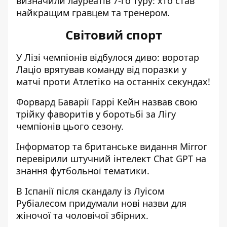
визначили лауреатів 7-го туру:
хто став
найкращим гравцем та тренером
.
Світовий спорт
У Лізі чемпіонів відбулося диво:
воротар
Лаціо врятував команду від поразки у
матчі проти Атлетіко на останніх секундах!
Форвард Баварії
Гаррі Кейн назвав свою
трійку фаворитів у боротьбі за Лігу
чемпіонів цього сезону
.
Інформатор та британське видання Mirror
перевірили штучний інтелект Chat GPT на
знання футбольної тематики
.
В Іспанії після скандалу із Луісом
Рубіалесом
придумали нові назви для
жіночої та чоловічої збірних
.