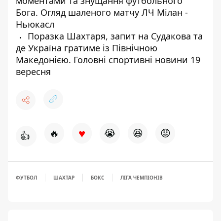
моментами та знущання футбольного
Бога. Огляд шаленого матчу ЛЧ Мілан -
Ньюкасл
Поразка Шахтаря, запит на Судакова та
де Україна гратиме із Північною
Македонією. Головні спортивні новини 19
вересня
♥
🔥
😭
😆
😡
👍
ФУТБОЛ
ШАХТАР
БОКС
ЛІГА ЧЕМПІОНІВ