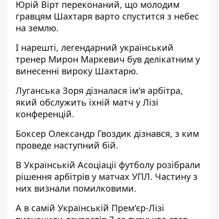
Юрій Вірт переконаний, що молодим
гравцям Шахтаря варто спустится з небес
на землю
.
І нарешті, легендарний український
тренер
Мирон Маркевич був делікатним у
винесенні вироку Шахтарю
.
Луганська
Зоря дізналася ім'я арбітра,
який обслужить їхній матч у Лізі
конференцій
.
Боксер
Олександр Гвоздик дізнався, з ким
проведе наступний бій
.
В Українській Асоціації футболу розібрали
рішення арбітрів у матчах УПЛ
. Частину з
них визнали помилковими.
А в самій Українській Прем'єр-Лізі