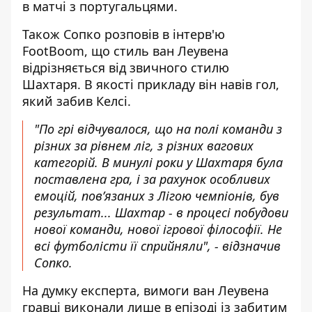
в матчі з португальцями
.
Також Сопко розповів в інтерв'ю
FootBoom, що стиль ван Леувена
відрізняється від звичного стилю
Шахтаря
. В якості прикладу він навів гол,
який забив Келсі.
"По грі відчувалося, що на полі команди з
різних за рівнем ліг, з різних вагових
категорій. В минулі роки у Шахтаря була
поставлена гра, і за рахунок особливих
емоцій, пов’язаних з Лігою чемпіонів, був
результат... Шахтар - в процесі побудови
нової команди, нової ігрової філософії. Не
всі футболісти її сприйняли", - відзначив
Сопко.
На думку експерта, вимоги ван Леувена
гравці виконали лише в епізоді із забитим