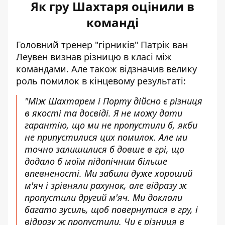
Як гру Шахтаря оцінили в
команді
Головний тренер "гірників" Патрік ван
Леувен визнав різницю в класі між
командами. Але також відзначив велику
роль помилок в кінцевому результаті:
"Між Шахтарем і Порту дійсно є різниця
в якості та досвіді. Я не можу дати
гарантію, що ми не пропустили б, якби
не припустилися цих помилок. Але ми
точно залишилися б довше в грі, що
додало б моїм підопічним більше
впевненості. Ми забили дуже хороший
м'яч і зрівняли рахунок, але відразу ж
пропустили другий м'яч. Ми доклали
багато зусиль, щоб повернутися в гру, і
відразу ж пропустили. Чи є різниця в