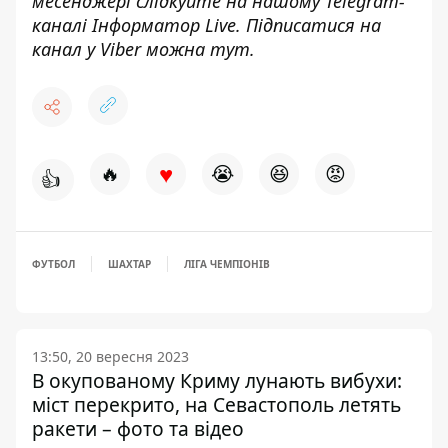
месенджері слідкуйте на нашому Telegram-
каналі
Інформатор Live
. Підписатися на
канал у Viber можна
тут
.
♥
🔥
😭
😆
😡
👍
ФУТБОЛ
ШАХТАР
ЛІГА ЧЕМПІОНІВ
13:50, 20 вересня 2023
В окупованому Криму лунають вибухи:
міст перекрито, на Севастополь летять
ракети – фото та відео