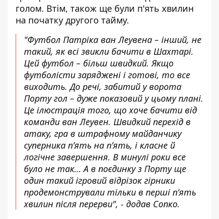
голом. Втім, також ще були п'ять хвилин
на початку другого тайму.
"Футбол Патріка ван Леувена – інший, не
такий, як всі звикли бачити в Шахтарі.
Цей футбол – більш швидкий. Якщо
футболісти заряджені і готові, то все
виходить. До речі, забитий у ворота
Порту гол – дуже показовий у цьому плані.
Це ілюстрація того, що хоче бачити від
команди ван Леувен. Швидкий перехід в
атаку, гра в штрафному майданчику
суперника п’ять на п’ять, і класне й
логічне завершення. В минулі роки все
було не так… А в поєдинку з Порту ще
один такий ігровий відрізок гірники
продемонстрували тільки в перші п’ять
хвилин після перерви", - додав Сопко.