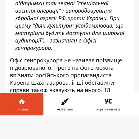
підтримки так званої "спеціальної
воєнної операції" і виправдовування
збройної агресії РФ проти України. При
цьому "діяч культури" усвідомлював, що
матеріали будуть доступні для широкої
аудиторії", - зазначили в Офісі
генпрокурора.
Офіс генпрокурора не називає прізвище
підозрюваного, проте на фото можна
впізнати російського пропагандиста
Карена Шахназарова, інші обставини
справи також вказують на нього. 18
вересня 2023 року режисер давав інтерв'ю
іншому відомому російському
Головна
Актуально
Україна на часі
пропагандисту, актору В'ячеславу
Манучарову для проекту "Емпатія Манучі".
Інформатор у
Завантажити
телефоні
👉
Хто такий Карен Шахназаров