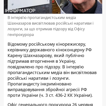
В інтерв’ю пропагандистським медіа
Шахназаров висвітлював російські наративи і
лозунги, за що отримав підозру від Офісу
генпрокурора
Відомому російському кінорежисеру,
керівнику державного кіноконцерну РФ
Карену Шахназарову, який публічно
підтримав вторгнення в Україну,
повідомлено про підозру
. В інтерв’ю
пропагандистським медіа він висвітлював
російські наративи і лозунги.
Пропагандисту інкриміновано
виправдовування збройної агресії РФ
проти України (ч. 3 ст. 436-2 КК України).
Офіс генерального прокурора 26 червня