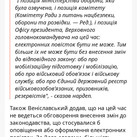
"І позиція Міністерства оборони, яка
була озвучена, і позиція комітету
(Комітету Ради з питань нацбезпеки,
оборони та розвідки. — Ред.), і позиція
Офісу президента, Верховного
головнокомандувача на цей час:
електронних повісток бути не може. Тим
більше їх не може бути без внесення змін
до відповідного закону: або про
мобілізаційну підготовку і мобілізацію,
або про військовий обов’язок і військову
службу, або про Єдиний державний реєстр
військовозобов’язаних, призовників,
резервістів", - сказав нардеп.
Також Веніславський додав, що на цей час
не ведеться обговорення внесення змін до
законодавства, що стосувалися б
оповіщення або оформлення електронних