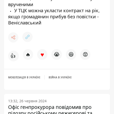
врученими
У ТЦК можна укласти контракт на рік,
якщо громадянин прибув без повістки -
Веніславський
♥
🔥
😭
😆
😡
👍
МОБІЛІЗАЦІЯ В УКРАЇНІ
ВІЙНА В УКРАЇНІ
13:32, 26 червня 2024
Офіс генпрокурора повідомив про
підозру російському режисерові та