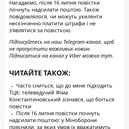
Нагадаємо,
після 16 липня повістки
почнуть надсилати
поштою. Також
повідомлялося,
чи можуть ухилянти
нескінченно платити штрафи
і не
з’являтися за повісткою.
Підписуйтесь на наш
Telegram-канал
, щоб
не пропустити важливих новин.
Підписатися на канал у Viber можна
тут
.
ЧИТАЙТЕ ТАКОЖ:
Часто сниться, що до мене підходить
ТЦК: телеведучий Фіма
Константиновський зізнався, що боїться
повістки
Після 16 липня повістки почнуть
надсилати поштою: у Міноборони
пояснили, за яких умов їх вважатимуть