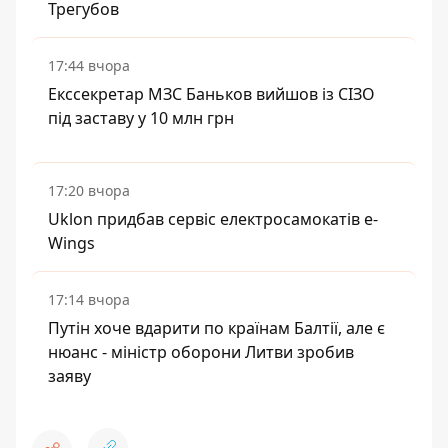
Трегубов
17:44 вчора
Екссекретар МЗС Баньков вийшов із СІЗО
під заставу у 10 млн грн
17:20 вчора
Uklon придбав сервіс електросамокатів e-
Wings
17:14 вчора
Путін хоче вдарити по країнам Балтії, але є
нюанс - міністр оборони Литви зробив
заяву