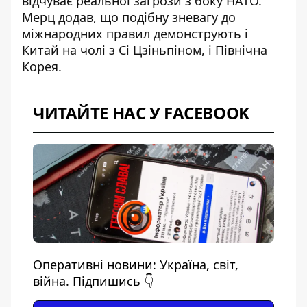
відчуває реальної загрози з боку НАТО.
Мерц додав, що подібну зневагу до
міжнародних правил демонструють і
Китай на чолі з Сі Цзіньпіном, і Північна
Корея.
ЧИТАЙТЕ НАС У FACEBOOK
Оперативні новини: Україна, світ,
війна. Підпишись 👇