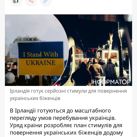
👍
Ірландія готує серйозні стимули для повернення
українських біженців
В Ірландії готуються до масштабного
перегляду умов перебування українців.
Уряд країни розробляє план стимулів для
повернення українських біженців додому