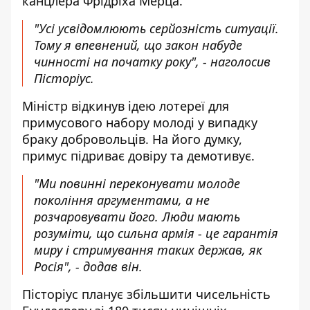
канцлера Фрідріха Мерца.
"Усі усвідомлюють серйозність ситуації.
Тому я впевнений, що закон набуде
чинності на початку року", - наголосив
Пісторіус.
Міністр відкинув ідею лотереї для
примусового набору молоді у випадку
браку добровольців. На його думку,
примус підриває довіру та демотивує.
"Ми повинні переконувати молоде
покоління аргументами, а не
розчаровувати його. Люди мають
розуміти, що сильна армія - це гарантія
миру і стримування таких держав, як
Росія", - додав він.
Пісторіус планує збільшити чисельність