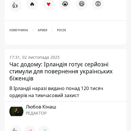
♥
🔥
😭
😆
😡
👍
НІМЕЧЧИНА
АРМІЯ
РОСІЯ
17:31, 02 листопада 2025
Час додому: Ірландія готує серйозні
стимули для повернення українських
біженців
В Ірландії наразі видано понад 120 тисяч
ордерів на тимчасовий захист
Любов Кінаш
РЕДАКТОР