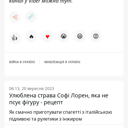
канал у Viber можна
тут
.
♥
🔥
😭
😆
😡
👍
ВІЙНА В УКРАЇНІ
МОБІЛІЗАЦІЯ В УКРАЇНІ
06:13, 20 вересня 2023
Улюблена страва Софі Лорен, яка не
псує фігуру - рецепт
Як смачно приготувати спагетті з італійською
підливою та рулетики з інжиром