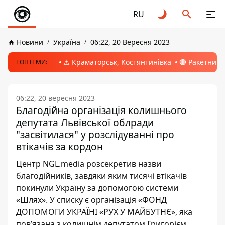
RU
Новини
Україна
06:22, 20 Вересня 2023
⚠️ Краматорськ, Костянтинівка
🔴 Ракетний 
ТОПТЕМИ:
06:22, 20 вересня 2023
Благодійна організація колишнього
депутата Львівської облради
"засвітилася" у розслідуванні про
втікачів за кордон
Центр NGL.media розсекретив назви
благодійників, завдяки яким тисячі втікачів
покинули Україну за допомогою системи
«Шлях». У списку є організація «ФОНД
ДОПОМОГИ УКРАЇНІ «РУХ У МАЙБУТНЄ», яка
пов’язана з колишнім депутатом Григорієм