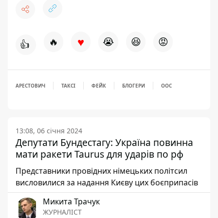
♥
🔥
😭
😆
😡
👍
АРЕСТОВИЧ
ТАКСІ
ФЕЙК
БЛОГЕРИ
ООС
13:08, 06 січня 2024
Депутати Бундестагу: Україна повинна
мати ракети Taurus для ударів по рф
Представники провідних німецьких політсил
висловилися за надання Києву цих боєприпасів
Микита Трачук
ЖУРНАЛІСТ