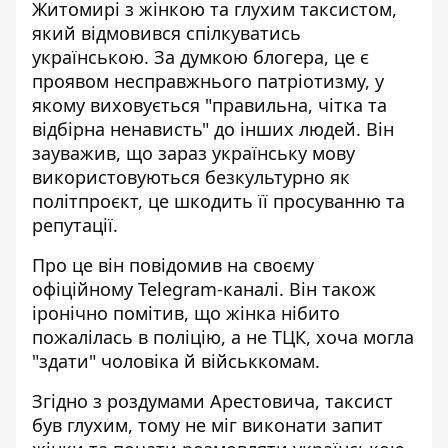
Житомирі
з жінкою та глухим таксистом,
який відмовився спілкуватись
українською. За думкою блогера, це є
проявом несправжнього патріотизму, у
якому виховується "правильна, чітка та
відбірна ненависть" до інших людей. Він
зауважив, що зараз українську мову
використовуються безкультурно як
політпроєкт, це шкодить її просуванню та
репутації.
Про це він повідомив на своєму
офіційному Telegram-каналі. Він також
іронічно помітив, що жінка нібито
пожалілась в поліцію, а не ТЦК, хоча могла
"здати" чоловіка й військкомам.
Згідно з роздумами Арестовича, таксист
був глухим, тому не міг виконати запит