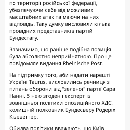
по території російської федерації,
убезпечуючи себе від можливих
масштабних атак та маючи на них
відповідь. Таку думку висловили кілька
провідних представників партій
Бундестагу.
Зазначимо, що раніше подібна позиція
була абсолютно неприйнятною
. Про це
повідомляє видання Rheinische Post.
На підтримку того, аби надати нарешті
Україні Taurus, висловились речниця з
питань оборони від "зеленої" партії Сара
Нанні. З нею згоден і експерт із
зовнішньої політики опозиційного ХДС,
колишній полковник Бундесверу Родеріх
Кізеветтер.
Обидва політики вважають, що Київ