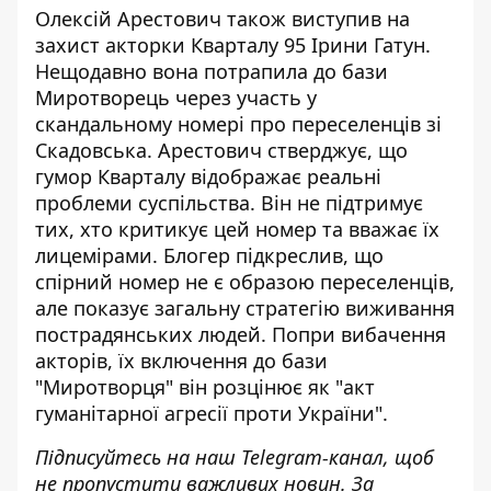
Олексій Арестович також
виступив на
захист акторки Кварталу 95 Ірини Гатун
.
Нещодавно вона потрапила до бази
Миротворець через участь у
скандальному номері про переселенців зі
Скадовська. Арестович стверджує, що
гумор Кварталу відображає реальні
проблеми суспільства. Він не підтримує
тих, хто критикує цей номер та вважає їх
лицемірами. Блогер підкреслив, що
спірний номер не є образою переселенців,
але показує загальну стратегію виживання
пострадянських людей. Попри вибачення
акторів, їх включення до бази
"Миротворця" він розцінює як "акт
гуманітарної агресії проти України".
Підписуйтесь на наш
Telegram-канал
, щоб
не пропустити важливих новин. За