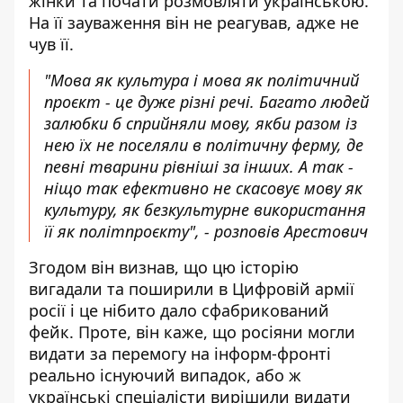
жінки та почати розмовляти українською.
На її зауваження він не реагував, адже не
чув її.
"Мова як культура і мова як політичний
проєкт - це дуже різні речі. Багато людей
залюбки б сприйняли мову, якби разом із
нею їх не поселяли в політичну ферму, де
певні тварини рівніші за інших. А так -
ніщо так ефективно не скасовує мову як
культуру, як безкультурне використання
її як політпроєкту", - розповів Арестович
Згодом він визнав, що цю історію
вигадали та поширили в Цифровій армії
росії і це нібито дало сфабрикований
фейк. Проте, він каже, що росіяни могли
видати за перемогу на інформ-фронті
реально існуючий випадок, або ж
українські спеціалісти вирішили видати