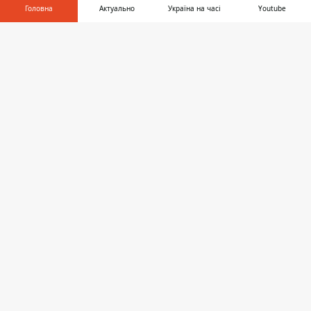
Головна
Актуально
Україна на часі
Youtube
Інформатор у
Завантажити
телефоні
👉
КОЛОМИЯ
19:32, 08 червня
БРУДНІ ІГРИ: У РАТУШІ ОБРАЛИ
ПЕРЕМОЖЦІВ ПЕРЕВЕЗЕННЯ СМІТТЯ