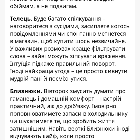
обіймам, а не подвигам.
Телець.
Буде багато спілкування –
наговоритеся з сусідами, засиплете когось
повідомленнями чи спонтанно метнетеся
в магазин, щоб купити щось незвичайне.
У важливих розмовах краще фільтрувати
слова – зайві можуть зіпсувати враження.
Інтуїція підкаже правильний поворот.
Іноді найкраща угода – це просто кивнути
мудрій пані й посміхнутися.
Близнюки.
Вівторок змусить думати про
гаманець і домашній комфорт – настрій
практичний, аж до дріб'язку. Імовірно
поповнюватимете запаси в холодильнику
чи шукатимете те, що зробить життя
затишнішим. Навіть верткі Близнюки іноді
відчувають кайф, коли просто