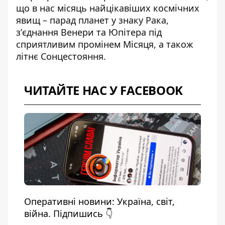
що в нас місяць найцікавіших космічних
явищ – парад планет у знаку Рака,
зʼєднання Венери та Юпітера під
сприятливим промінем Місяця, а також
літнє Сонцестояння.
ЧИТАЙТЕ НАС У FACEBOOK
Оперативні новини: Україна, світ,
війна. Підпишись 👇