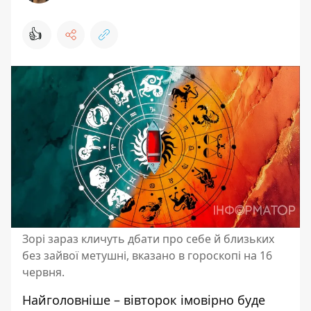
👍
Зорі зараз кличуть дбати про себе й близьких
без зайвої метушні, вказано в гороскопі на 16
червня.
Найголовніше – вівторок імовірно буде