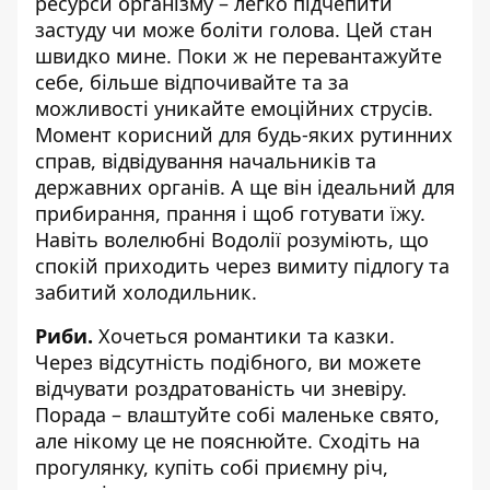
ресурси організму – легко підчепити
застуду чи може боліти голова. Цей стан
швидко мине. Поки ж не перевантажуйте
себе, більше відпочивайте та за
можливості уникайте емоційних струсів.
Момент корисний для будь-яких рутинних
справ, відвідування начальників та
державних органів. А ще він ідеальний для
прибирання, прання і щоб готувати їжу.
Навіть волелюбні Водолії розуміють, що
спокій приходить через вимиту підлогу та
забитий холодильник.
Риби.
Хочеться романтики та казки.
Через відсутність подібного, ви можете
відчувати роздратованість чи зневіру.
Порада – влаштуйте собі маленьке свято,
але нікому це не пояснюйте. Сходіть на
прогулянку, купіть собі приємну річ,