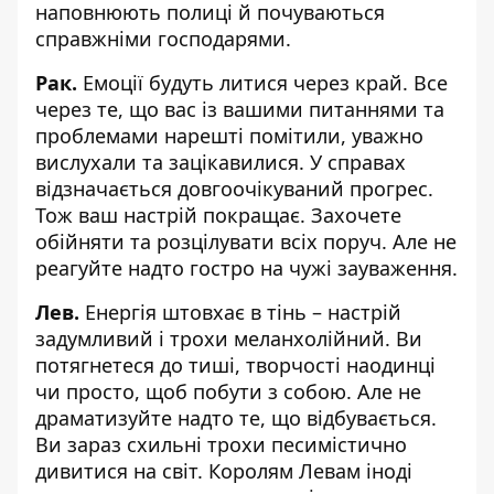
наповнюють полиці й почуваються
справжніми господарями.
Рак.
Емоції будуть литися через край. Все
через те, що вас із вашими питаннями та
проблемами нарешті помітили, уважно
вислухали та зацікавилися. У справах
відзначається довгоочікуваний прогрес.
Тож ваш настрій покращає. Захочете
обійняти та розцілувати всіх поруч. Але не
реагуйте надто гостро на чужі зауваження.
Лев.
Енергія штовхає в тінь – настрій
задумливий і трохи меланхолійний. Ви
потягнетеся до тиші, творчості наодинці
чи просто, щоб побути з собою. Але не
драматизуйте надто те, що відбувається.
Ви зараз схильні трохи песимістично
дивитися на світ. Королям Левам іноді