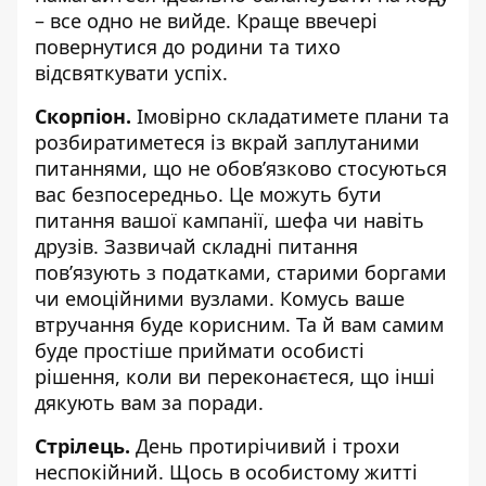
– все одно не вийде. Краще ввечері
повернутися до родини та тихо
відсвяткувати успіх.
Скорпіон.
Імовірно складатимете плани та
розбиратиметеся із вкрай заплутаними
питаннями, що не обовʼязково стосуються
вас безпосередньо. Це можуть бути
питання вашої кампанії, шефа чи навіть
друзів. Зазвичай складні питання
повʼязують з податками, старими боргами
чи емоційними вузлами. Комусь ваше
втручання буде корисним. Та й вам самим
буде простіше приймати особисті
рішення, коли ви переконаєтеся, що інші
дякують вам за поради.
Стрілець.
День протирічивий і трохи
неспокійний. Щось в особистому житті