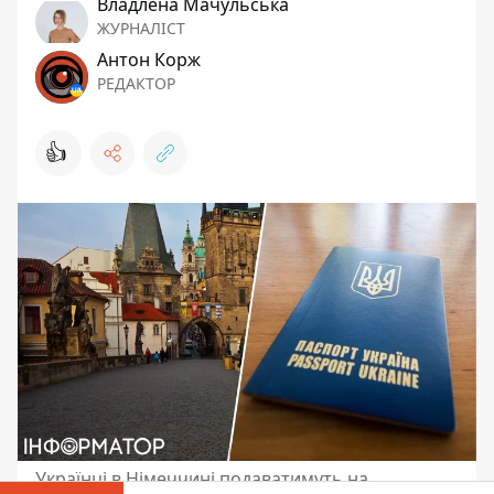
Владлена Мачульська
ЖУРНАЛІСТ
Антон Корж
РЕДАКТОР
👍
Українці в Німеччині подаватимуть на