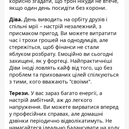
корисно згадати, що трон нікуди не втече,
якщо один день посидіти без корони.
Діва.
День виводить на орбіту друзів і
спільні мрії – настрій незалежний, з
присмаком пригод. Ви можете витратити
час і трохи грошей на однодумців, але
стережіться, щоб фінанси не стали
яблуком розбрату. Емоційно ви сьогодні
захищені, як у фортеці. Найпрактичніші
Діви іноді ловлять кайф від того, що без
проблем та прихованих цілей спілкуються
з тими, кого вважають "своїми".
Терези.
У вас зараз багато енергії, а
настрій амбітний, аж до легкого
напруження. Ви можете вирватися вперед
у професійних справах, але домашні
дзвінки періодично відволікатимуть. Не
намагайтеся ідеально балансувати на ходу