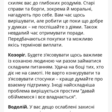
схиляє вас до глибоких роздумів. Старі
справи та борги, зокрема й моральні,
нагадують про себе. Вам час щось
вирішувати, але робити це поки що добре
у думках – не поспішайте з діями. Також
невдалий час отримувати поради.
Передбачаються покупки та можливо
якісь термінові виплати.
Козоріг.
Будете зʼясовувати щось важливе
із коханою людиною чи разом займатися
складним питанням. Удача на боці тих, хто
діє не на самоті. Не варто конкурувати та
зʼясовувати стосунки – краще думайте про
взаємну підтримку. Іноді найскладніша
проблема вирішується простим "давай
обіймемося і все владнається".
Водолій.
У вас дещо ослаблені захисні