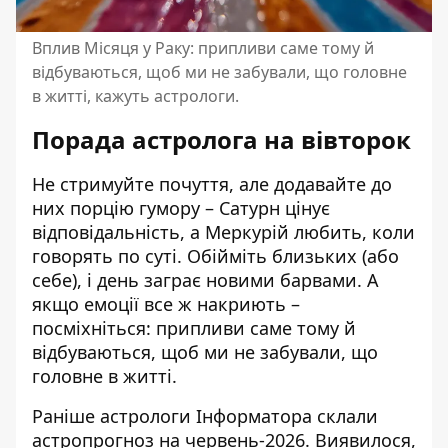
Вплив Місяця у Раку: припливи саме тому й
відбуваються, щоб ми не забували, що головне
в житті, кажуть астрологи.
Порада астролога на вівторок
Не стримуйте почуття, але додавайте до
них порцію гумору – Сатурн цінує
відповідальність, а Меркурій любить, коли
говорять по суті. Обійміть близьких (або
себе), і день заграє новими барвами. А
якщо емоції все ж накриють –
посміхніться: припливи саме тому й
відбуваються, щоб ми не забували, що
головне в житті.
Раніше астрологи Інформатора склали
астропрогноз на червень-2026
. Виявилося,