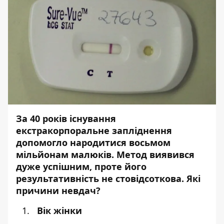
За 40 років існування
екстракорпоральне запліднення
допомогло народитися восьмом
мільйонам малюків. Метод виявився
дуже успішним, проте його
результативність не стовідсоткова. Які
причини невдач?
Вік жінки