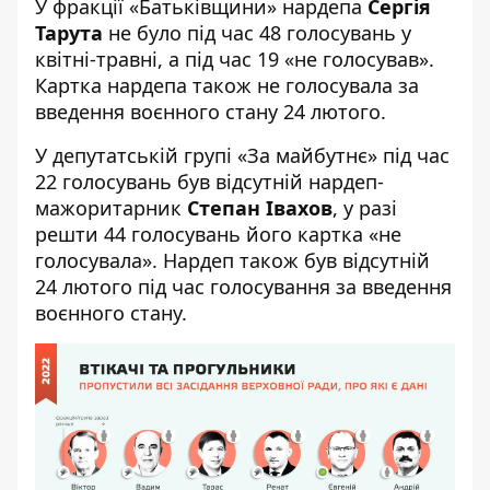
У фракції «Батьківщини» нардепа
Сергія
Тарута
не було під час 48 голосувань у
квітні-травні, а під час 19 «не голосував».
Картка нардепа також не голосувала за
введення воєнного стану 24 лютого.
У депутатській групі «За майбутнє» під час
22 голосувань був відсутній нардеп-
мажоритарник
Степан Івахов
, у разі
решти 44 голосувань його картка «не
голосувала». Нардеп також був відсутній
24 лютого під час голосування за введення
воєнного стану.