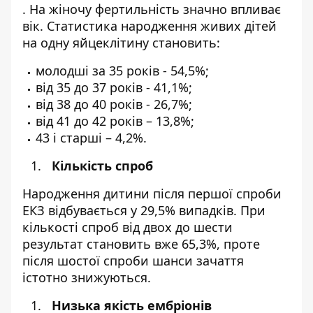
. На жіночу фертильність значно впливає
вік. Статистика народження живих дітей
на одну яйцеклітину становить:
молодші за 35 років - 54,5%;
від 35 до 37 років - 41,1%;
від 38 до 40 років - 26,7%;
від 41 до 42 років – 13,8%;
43 і старші – 4,2%.
Кількість спроб
Народження дитини після першої спроби
ЕКЗ
відбувається у 29,5% випадків. При
кількості спроб від двох до шести
результат становить вже 65,3%, проте
після шостої спроби шанси зачаття
істотно знижуються.
Низька якість ембріонів