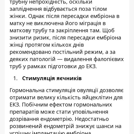
трубну непрохідність, оскільки
запліднення відбувається поза тілом
жінки. Однак після пересадки ембріона в
матку не виключена його міграція в
маткову трубу та закріплення там. Щоб
знизити ризик, після пересадки ембріона
жінці протягом кількох днів
рекомендовано постільний режим, а за
деяких патологій — видалення фалопієвих
труб у рамках підготовки до ЕКЗ.
Стимуляція яєчників
Гормональна стимуляція овуляції дозволяє
отримати велику кількість яйцеклітин для
ЕКЗ. Побічним ефектом гормональних
препаратів може стати уповільнення
дозрівання ендометрію. Недостатньо
розвинений ендометрій знижує шанси на
успішну імплантацію ембріона.