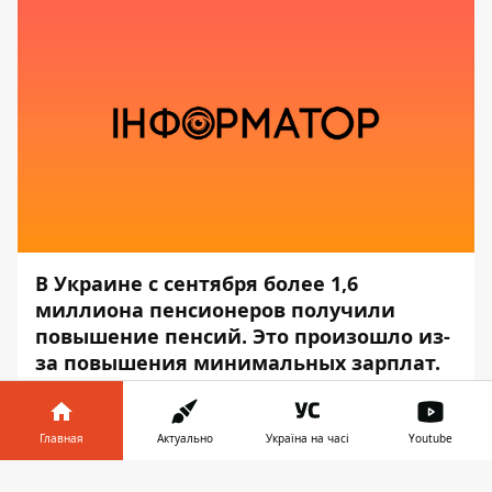
В Украине с сентября более 1,6
миллиона пенсионеров получили
повышение пенсий. Это произошло из-
за повышения минимальных зарплат.
Об этом сообщает
Информатор
со
ссылкой на пресс-службу
Министерства
Главная
Актуально
Україна на часі
Youtube
социальной политики
.
Информатор в