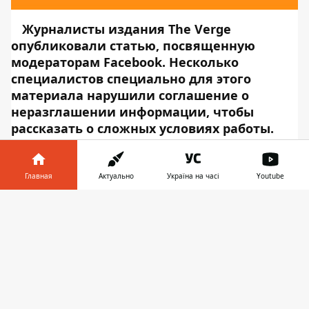
Журналисты издания The Verge
опубликовали
статью, посвященную
модераторам Facebook. Несколько
специалистов специально для этого
материала нарушили соглашение о
неразглашении информации, чтобы
рассказать о сложных условиях работы.
Из рассказа стало известно, что офис
модерации контента соцсети находится в
Тампе (Флорида). Он принадлежит компании
Главная
Актуально
Україна на часі
Youtube
Cognizant, сообщает
Информатор Tech
.
Информатор в
Согласно озвученной информации, этот офис
Скачать
телефоне
👉
— худший по производительности в США.
Кит Утли (один из модераторов,
работаювший в этом офисе) умер на рабочем
месте. Причина — сердечный приступ.
Коллеги Утли пытались помочь ему, однако