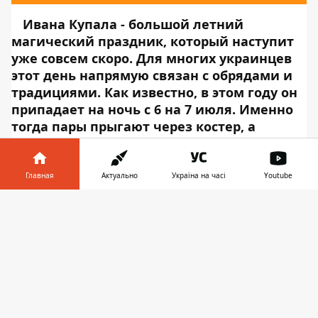
Ивана Купала - большой летний
магический праздник, который наступит
уже совсем скоро. Для многих украинцев
этот день напрямую связан с обрядами и
традициями. Как известно, в этом году он
припадает на ночь с 6 на 7 июля. Именно
тогда пары прыгают через костер, а
одинокие девушки гадают на суженого.
Но не у всех есть возможность сесть около
огня с подругами и обращаться к другим
Главная
Актуально
Україна на часі
Youtube
силам. Для этого создали мобильные
Информатор в
приложения, которые помогут вам с гаданием
Скачать
телефоне
👉
даже дома. Ведь в этом деле не так важно, где
или с кем вы, а насколько вы в это верите.
Информатор Tech
собрал для вас ТОП
приложений, которыми нможно
воспользоваться в ночь на Ивана Купала.
Осторожно, возможна зависимость!