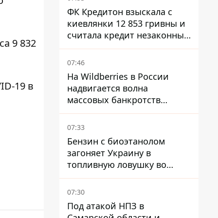
о
ФК Кредитон взыскала с
киевлянки 12 853 гривны и
считала кредит незаконным
а 9 832
- что решил суд
07:46
На Wildberries в России
ID-19 в
надвигается волна
массовых банкротств
продавцов - Reuters
07:33
Бензин с биоэтанолом
загоняет Украину в
топливную ловушку во
время войны - Сергей Куюн
07:30
Под атакой НПЗ в
Самарской области и