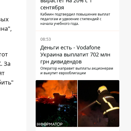
вырастет на 20% с 1
сентября
Кабмин подтвердил повышение выплат
вых
педагогам и удвоение стипендий с
начала учебного года.
на",
08:53
Деньги есть - Vodafone
тот
Украина выплатит 702 млн
грн дивидендов
. За
Оператор направит выплаты акционерам
ят
и выкупит еврооблигации
бить"