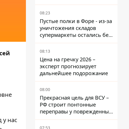
опасных районов
08:23
Пустые полки в Форе - из-за
уничтожения складов
супермаркеты остались без
ассортимента
08:13
сей
Цена на гречку 2026 –
эксперт прогнозирует
дальнейшее подорожание
08:00
овне
Прекрасная цель для ВСУ –
РФ строит понтонные
переправы у поврежденных
мостов на ТОТ
 у нас
07:53