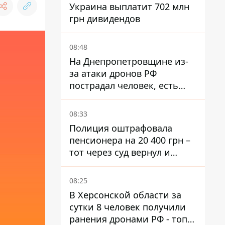
Украина выплатит 702 млн
грн дивидендов
08:48
На Днепропетровщине из-
за атаки дронов РФ
пострадал человек, есть
пожары и повреждения
08:33
Полиция оштрафовала
пенсионера на 20 400 грн –
тот через суд вернул и
деньги, и получил 3 тыс.
грн морального вреда
08:25
В Херсонской области за
сутки 8 человек получили
ранения дронами РФ - топ