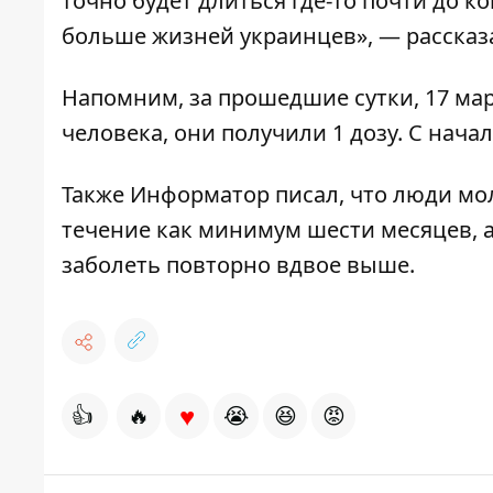
точно будет длиться где-то почти до к
больше жизней украинцев», — рассказ
Напомним, за прошедшие сутки, 17 ма
человека
, они получили 1 дозу. С нач
Также
Информатор
писал, что
люди мол
течение как минимум шести месяцев
,
заболеть повторно вдвое выше.
♥
👍
🔥
😭
😆
😡