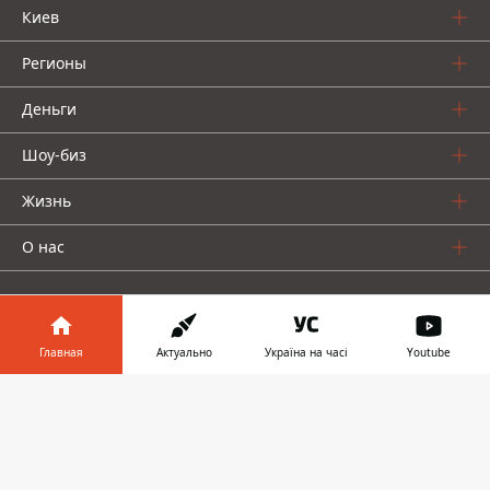
Киев
Регионы
Деньги
Шоу-биз
Жизнь
О нас
Главная
Актуально
Україна на часі
Youtube
Информатор в
Информатор проекты
Скачать
телефоне
👉
Столица
Ваши финансы
Авто
Geek