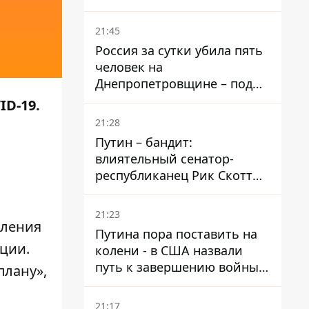
– он возглавил народное
голосование
21:45
Россия за сутки убила пять
человек на
Днепропетровщине – под
ударами оказались пять
ID-19.
районов области
21:28
Путин – бандит:
влиятельный сенатор-
республиканец Рик Скотт
призвал Конгресс привлечь
РФ к ответственности за
21:23
войну в Украине
вления
Путина пора поставить на
ции.
колени - в США назвали
путь к завершению войны -
плану»,
National Security Journal
21:17