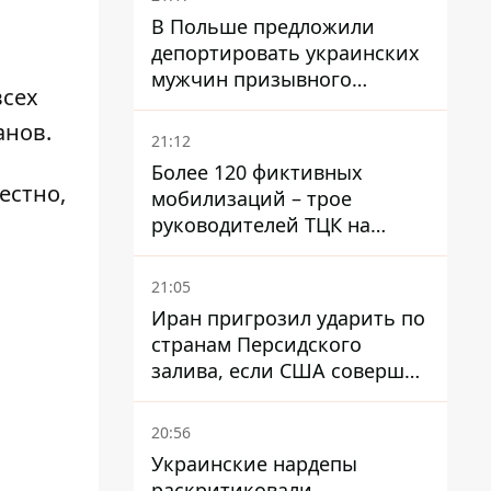
В Польше предложили
депортировать украинских
мужчин призывного
всех
возраста - кого это может
анов.
затронуть
21:12
Более 120 фиктивных
естно,
мобилизаций – трое
руководителей ТЦК на
Волыни и Буковине
получили подозрения за
21:05
фейковые отчеты
Иран пригрозил ударить по
странам Персидского
залива, если США совершат
хотя бы одну атаку - Reuters
20:56
Украинские нардепы
раскритиковали