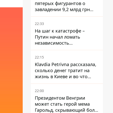
пятерых фигурантов о
завладении 9,2 млрд грн
ПриватБанка направили в
суд
22:33
На шаг к катастрофе –
Путин начал ломать
независимость
собственного Центробанка,
заставив снизить базовую
22:15
ставку
Klavdia Petrivna рассказала,
сколько денег тратит на
жизнь в Киеве и во что
вкладывает миллионы
22:00
Президентом Венгрии
может стать герой мема
Гарольд, скрывающий боль