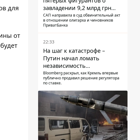
пятерых фигурантов о
ов для
завладении 9,2 млрд грн
ПриватБанка направили в
САП направила в суд обвинительный акт
в отношении олигарха и чиновников
суд
ПриватБанка
ины от
22:33
е
будет
На шаг к катастрофе –
Путин начал ломать
независимость
собственного Центробанка,
Bloomberg раскрыл, как Кремль впервые
публично продавил решение регулятора
заставив снизить базовую
по ставке.
ставку