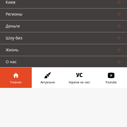
Киев
Регионы
Деньги
Шоу-биз
Жизнь
О нас
Главная
Актуально
Україна на часі
Youtube
Информатор в
Скачать
телефоне
👉
Информатор проекты
Столица
Ваши финансы
Авто
Geek