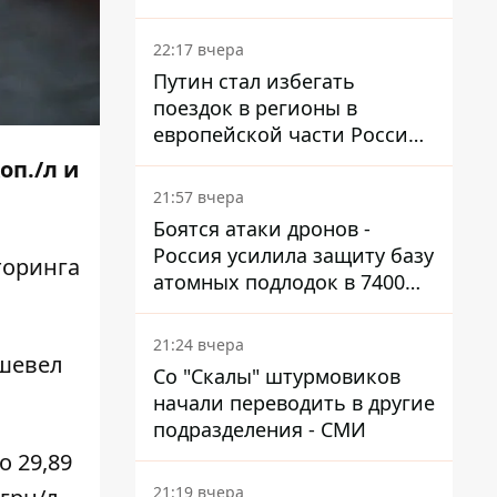
боя
22:17 вчера
Путин стал избегать
поездок в регионы в
европейской части России,
куда регулярно долетают
оп./л и
дроны
21:57 вчера
Боятся атаки дронов -
Россия усилила защиту базу
торинга
атомных подлодок в 7400
км от Украины
21:24 вчера
ешевел
Со "Скалы" штурмовиков
начали переводить в другие
подразделения - СМИ
о 29,89
21:19 вчера