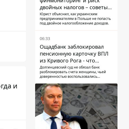
финмониторинг и риск
двойных налогов – советы
украинцам в Польше
Юрист объяснил, как украинским
предпринимателям в Польше не попасть
под двойное налогообложение доходов.
06:33
Ощадбанк заблокировал
пенсионную карточку ВПЛ
из Кривого Рога - что
решил суд
Долгинцевский суд не обязал банк
разблокировать счета женщины, чьей
доверенностью воспользовались
мошенники
гда и