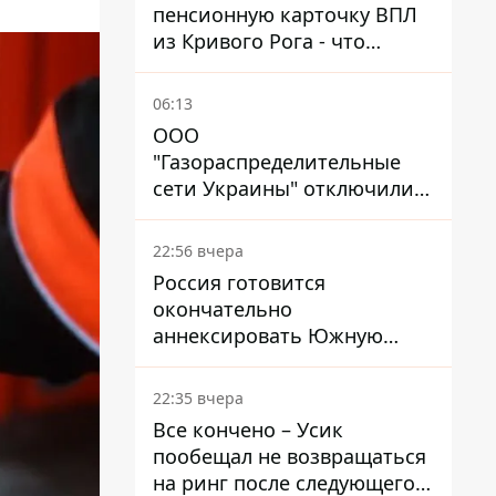
пенсионную карточку ВПЛ
из Кривого Рога - что
решил суд
06:13
ООО
"Газораспределительные
сети Украины" отключили
львовянке газ - что решил
суд
22:56 вчера
Россия готовится
окончательно
аннексировать Южную
Осетию – страны НАТО
обеспокоены
22:35 вчера
Все кончено – Усик
пообещал не возвращаться
на ринг после следующего