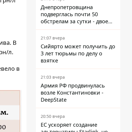
 грн/л
Днепропетровщина
подверглась почти 50
обстрелам за сутки - двое
погибших, шесть
пострадавших
21:07 вчера
ива. В
Сийярто может получить до
рн/л.
3 лет тюрьмы по делу о
взятке
евело в
21:03 вчера
Армия РФ продвинулась
возле Константиновки -
DeepState
20:50 вчера
ЕС ускоряет создание
альтернативы Starlink, но