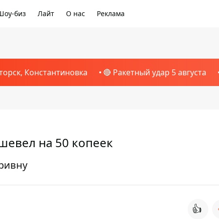
Шоу-биз
Лайт
О нас
Реклама
торск, Константиновка
🔴 Ракетный удар 5 августа
шевел на 50 копеек
ривну
👍