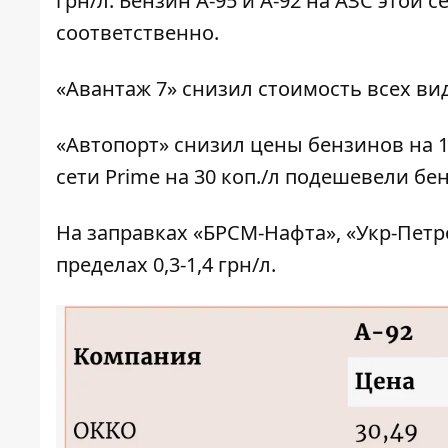
грн/л. Бензин А-95 и А-92 на АЗС этой с
соответственно.
«Авантаж 7» снизил стоимость всех вид
«Автопорт» снизил цены бензинов на 1,3
сети Prime на 30 коп./л подешевели бенз
На заправках «БРСМ-Нафта», «Укр-Петр
пределах 0,3-1,4 грн/л.