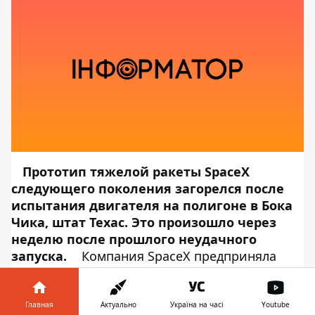
Прототип тяжелой ракеты SpaceX
следующего поколения загорелся после
испытания двигателя на полигоне в Бока
Чика, штат Техас. Это произошло через
неделю
после прошлого неудачного
запуска
.
Компания SpaceX предприняла
вторую попытку старта тестового прототипа
корабля
Starhopper
с двигателем
Raptor
. В это раз запуск вышел
Главная
Актуально
Україна на часі
Youtube