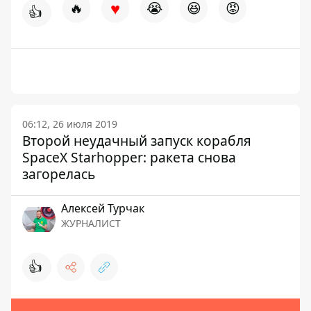
♥
🔥
😭
😆
😡
👍
06:12, 26 июля 2019
Второй неудачный запуск корабля
SpaсeX Starhopper: ракета снова
загорелась
Алексей Турчак
ЖУРНАЛИСТ
👍