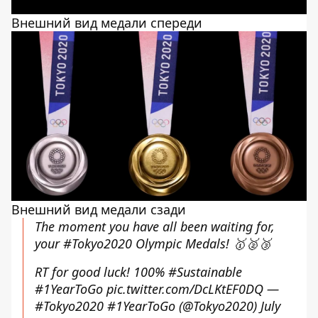
Внешний вид медали спереди
Внешний вид медали сзади
The moment you have all been waiting for,
your
#Tokyo2020
Olympic Medals! 🥇🥈🥉
RT for good luck! 100%
#Sustainable
#1YearToGo
pic.twitter.com/DcLKtEF0DQ
—
#Tokyo2020 #1YearToGo (@Tokyo2020)
July