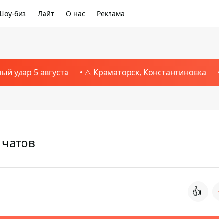
Шоу-биз
Лайт
О нас
Реклама
ный удар 5 августа
⚠️ Краматорск, Константиновка
 чатов
👍