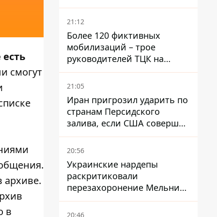
возраста - кого это может
затронуть
21:12
Более 120 фиктивных
мобилизаций – трое
 есть
руководителей ТЦК на
Волыни и Буковине
и смогут
получили подозрения за
и
21:05
фейковые отчеты
Иран пригрозил ударить по
списке
странам Персидского
залива, если США совершат
хотя бы одну атаку - Reuters
ениями
20:56
Украинские нардепы
ообщения.
раскритиковали
 архиве.
перезахоронение Мельника
Архив
из-за риска
дипломатической изоляции
о в
20:46