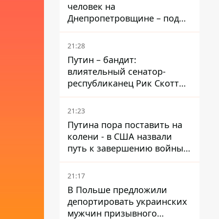
человек на
Днепропетровщине – под
ударами оказались пять
районов области
21:28
Путин – бандит:
влиятельный сенатор-
республиканец Рик Скотт
призвал Конгресс привлечь
РФ к ответственности за
21:23
войну в Украине
Путина пора поставить на
колени - в США назвали
путь к завершению войны -
National Security Journal
21:17
В Польше предложили
депортировать украинских
мужчин призывного