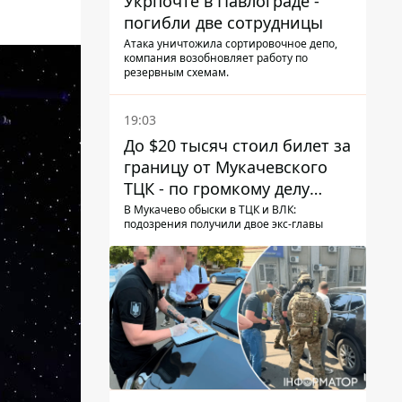
Укрпочте в Павлограде -
погибли две сотрудницы
Атака уничтожила сортировочное депо,
компания возобновляет работу по
резервным схемам.
19:03
До $20 тысяч стоил билет за
границу от Мукачевского
ТЦК - по громкому делу
первые подозрения
В Мукачево обыски в ТЦК и ВЛК:
подозрения получили двое экс-главы
получили двое бывших
руководителей