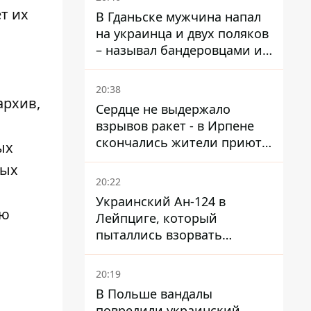
т их
В Гданьске мужчина напал
на украинца и двух поляков
– называл бандеровцами и
вел себя агрессивно
20:38
архив,
Сердце не выдержало
взрывов ракет - в Ирпене
скончались жители приюта
ых
для собак с инвалидностью
мых
20:22
Украинский Ан-124 в
ню
Лейпциге, который
пыталлись взорвать
дроном, был загружен
боеприпасами
20:19
В Польше вандалы
повредили украинский