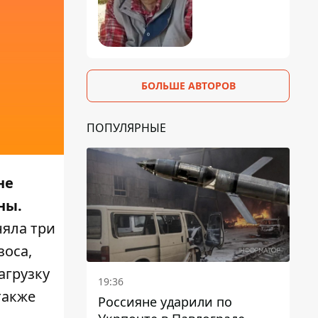
БОЛЬШЕ АВТОРОВ
ПОПУЛЯРНЫЕ
не
ны.
няла три
зоса,
агрузку
19:36
также
Россияне ударили по