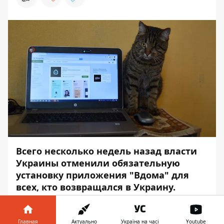
Всего несколько недель назад власти
Украины
отменили обязательную
установку приложения "Вдома" для
всех
, кто возвращался в Украину.
Однако некоторым гражданам снова
придется проходить обсервацию и
устанавливать данное приложение.
Главная
Актуально
Україна на часі
Youtube