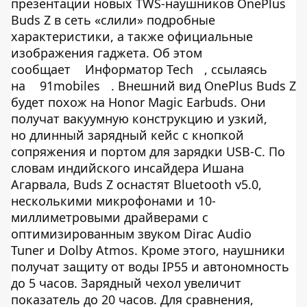
презентации новых TWS-наушников OnePlus
Buds Z в сеть «слили» подробные
характеристики, а также официальные
изображения гаджета. Об этом
сообщает
Информатор Tech
, ссылаясь
на
91mobiles
. Внешний вид OnePlus Buds Z
будет похож на Honor Magic Earbuds. Они
получат вакуумную конструкцию и узкий,
но длинный зарядный кейс с кнопкой
сопряжения и портом для зарядки USB-C. По
словам индийского инсайдера Ишана
Агарвала, Buds Z оснастят Bluetooth v5.0,
несколькими микрофонами и 10-
миллиметровыми драйверами с
оптимизированным звуком Dirac Audio
Tuner и Dolby Atmos. Кроме этого, наушники
получат защиту от воды IP55 и автономность
до 5 часов. Зарядный чехол увеличит
показатель до 20 часов. Для сравнения,