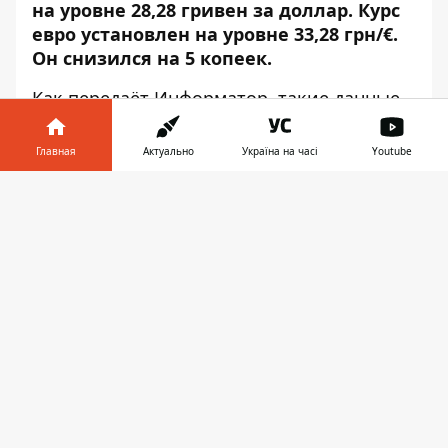
на уровне 28,28 гривен за доллар. Курс
евро установлен на уровне 33,28 грн/€.
Он снизился на 5 копеек.
Как передаёт
Информатор
, такие данные
приведены на сайте
НБУ
.
Главная
Актуально
Україна на часі
Youtube
Курсы валют НБУ на 9 октября:
Информатор в
1 доллар США — 28,28;
Скачать
телефоне
👉
1 евро — 33,28;
1 польский злотый — 7,42;
10 российских рублей — 3,66;
1 швейцарский франк — 30,82;
1 юань — 4,17.
Напомним, в Украине
отсрочили
повышение зарплат для учителей
до 2022
года: названа причина.