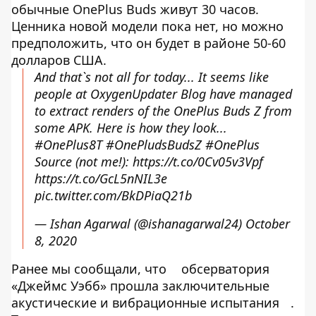
обычные OnePlus Buds живут 30 часов.
Ценника новой модели пока нет, но можно
предположить, что он будет в районе 50-60
долларов США.
And that`s not all for today... It seems like
people at OxygenUpdater Blog have managed
to extract renders of the OnePlus Buds Z from
some APK. Here is how they look...
#OnePlus8T
#OnePludsBudsZ
#OnePlus
Source (not me!):
https://t.co/0Cv05v3Vpf
https://t.co/GcL5nNIL3e
pic.twitter.com/BkDPiaQ21b
— Ishan Agarwal (@ishanagarwal24)
October
8, 2020
Ранее мы сообщали, что
обсерватория
«Джеймс Уэбб» прошла заключительные
акустические и вибрационные испытания
.