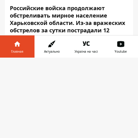
Российские войска продолжают
обстреливать мирное население
Харьковской области. Из-за вражеских
обстрелов за сутки пострадали 12
мирных жителей, также погибли 2
человека.
Главная
Актуально
Україна на часі
Youtube
Какая ситуация в регионе,
рассказал
глава
Информатор в
Харьковской ОГА Олег Синегубов, –
Скачать
телефоне
👉
передаёт
Информатор
.
Так, за прошедшие сутки оккупанты
продолжили массово обстреливать
мирное население области. В Харькове
снаряды попали в кафе, школьную
библиотеку и магазин, погибли 2
человека, 4 ранены.
Также враг обстреливал село Циркуны,