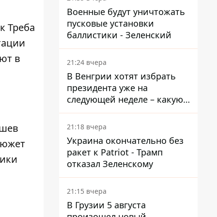
Военные будут уничтожать
пусковые установки
к Треба
баллистики - Зеленский
тации
ют в
21:24 вчера
В Венгрии хотят избрать
президента уже на
следующей неделе – какую
дату предлагают
ышев
21:18 вчера
Украина окончательно без
Сюжет
ракет к Patriot - Трамп
ники
отказал Зеленскому
21:15 вчера
В Грузии 5 августа
произошел новый