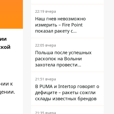
раскрыли детали
22:19 вчера
Наш гнев невозможно
измерить – Fire Point
показал ракету с
загадочной отметкой 723
дии
22:05 вчера
ской
Польша после успешных
раскопок на Волыни
захотела провести
эксгумацию в новых местах
21:51 вчера
нии к
В PUMA и Intertop говорят о
щении.
дефиците – ракеты сожгли
склады известных брендов
21:35 вчера