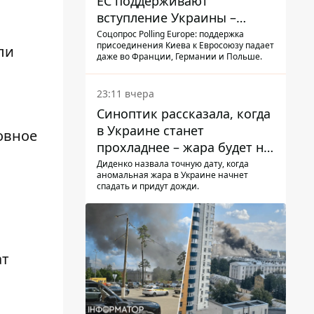
ЕС поддерживают
вступление Украины –
результаты опроса
Соцопрос Polling Europe: поддержка
присоединения Киева к Евросоюзу падает
ли
даже во Франции, Германии и Польше.
23:11 вчера
Синоптик рассказала, когда
в Украине станет
овное
прохладнее – жара будет не
долго
Диденко назвала точную дату, когда
аномальная жара в Украине начнет
спадать и придут дожди.
ат