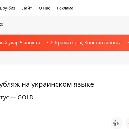
Шоу-биз
Лайт
О нас
Реклама
20
ный удар 5 августа
⚠️ Краматорск, Константиновка
дубляж на украинском языке
татус — GOLD
👍