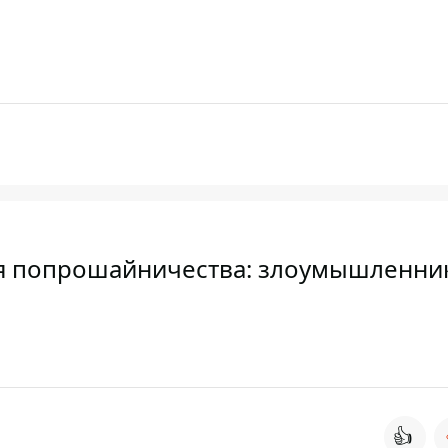
ля попрошайничества: злоумышленни
👍