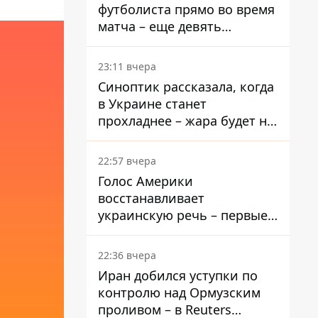
футболиста прямо во время
матча – еще девять
пострадали
23:11 вчера
Синоптик рассказала, когда
в Украине станет
прохладнее – жара будет не
долго
22:57 вчера
Голос Америки
восстанавливает
украинскую речь – первые
эфиры ожидаются на
следующей неделе
22:36 вчера
Иран добился уступки по
контролю над Ормузским
проливом – в Reuters