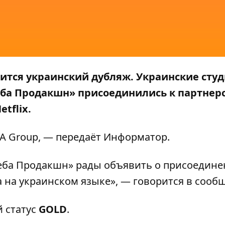
вится украинский дубляж. Украинские сту
реба Продакшн» присоединились к партнер
tflix.
A Group
, — передаёт
Информатор
.
реба Продакшн» рады объявить о присоедине
яжа на украинском языке», — говорится в сооб
й статус
GOLD
.