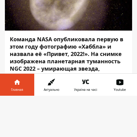
Команда NASA опубликовала первую в
этом году фотографию «Хаббла» и
назвала её «Привет, 2022!». На снимке
изображена планетарная туманность
NGC 2022 – умирающая звезда,
расположенная в созвездии Ориона.
Об этом сообщает
Информатор
со
Главная
Актуально
Україна на часі
Youtube
ссылкой
на твит
команды NASA.
Информатор в
Скачать
«
Привет, 2022!
Туманность на снимке
телефоне
👉
называется NGC 2022.
На этом снимке #HubbleClassic показал
планетарная туманность, название