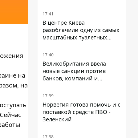
приближается боевое
применение - Reuters
17:41
В центре Киева
разоблачили одну из самых
масштабных туалетных
схем с фиктивным домом
ложения
17:40
Великобритания ввела
новые санкции против
раине на
банков, компаний и
разом, на
танкеров РФ
17:39
Норвегия готова помочь и с
поступать
поставкой средств ПВО -
 Сейчас
Зеленский
 работы
17:38