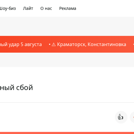
Шоу-биз
Лайт
О нас
Реклама
ный удар 5 августа
⚠️ Краматорск, Константиновка
бный сбой
👍