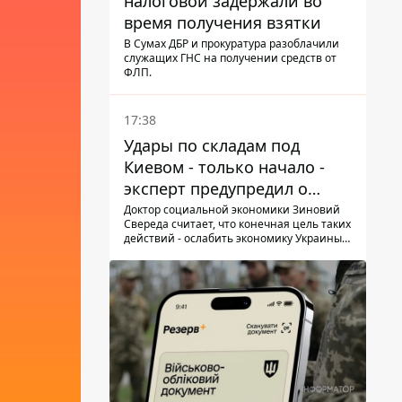
налоговой задержали во
время получения взятки
В Сумах ДБР и прокуратура разоблачили
служащих ГНС на получении средств от
ФЛП.
17:38
Удары по складам под
Киевом - только начало -
эксперт предупредил о
новой угрозе
Доктор социальной экономики Зиновий
Свереда считает, что конечная цель таких
действий - ослабить экономику Украины и
заставить людей покидать опасные
регионы