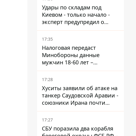
Удары по складам под
Киевом - только начало -
эксперт предупредил о
новой угрозе
17:35
Налоговая передаст
Минобороны данные
мужчин 18-60 лет –
постановление Кабмина
17:28
Хуситы заявили об атаке на
танкер Саудовской Аравии -
союзники Ирана почти
закрыли Баб-эль-
Мандебский пролив
17:27
СБУ поразила два корабля
береговой охраны ФСБ РФ –