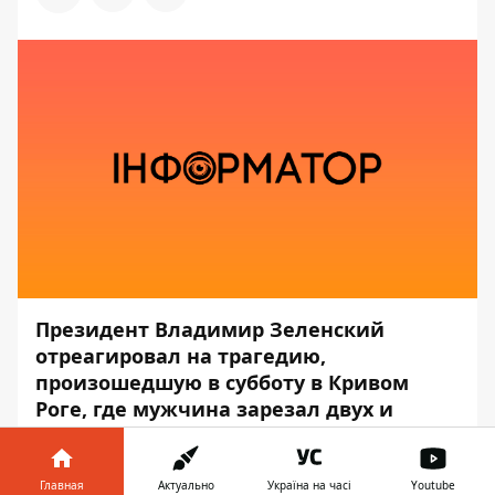
Президент Владимир Зеленский
отреагировал на трагедию,
произошедшую в субботу в Кривом
Роге, где мужчина зарезал двух и
ранил 8 человек.
Об этом сообщает
Информатор
со
Главная
Актуально
Україна на часі
Youtube