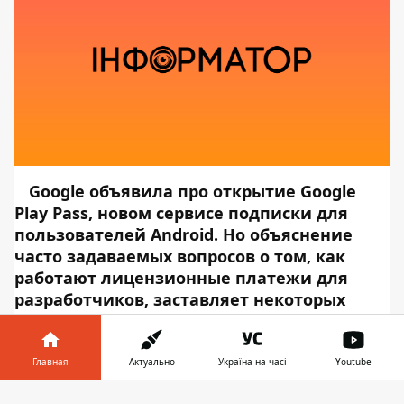
Google объявила про открытие Google
Play Pass
, новом сервисе подписки для
пользователей Android. Но объяснение
часто задаваемых вопросов о том, как
работают лицензионные платежи для
разработчиков, заставляет некоторых
профессионалов отрасли беспокоиться о
том, что продажи игр переместятся в
сторону «Spotify-модели». Модели, которая
Главная
Актуально
Україна на часі
Youtube
в прошлом подверглась резкой критике.
Информатор в